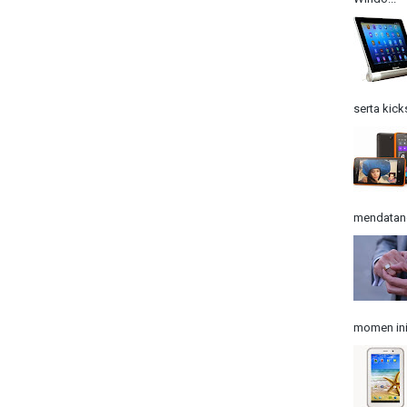
serta kick
mendatangk
momen ini