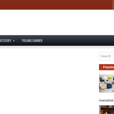
»
ATEGORY
PASANG BANNER
Popula
memerluka