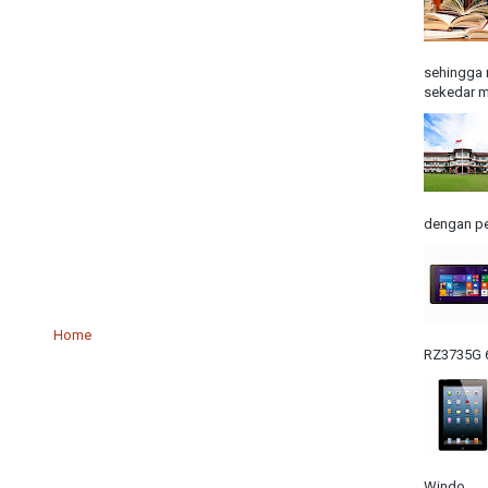
sehingga 
sekedar m
dengan pe
Home
RZ3735G 6
Windo...