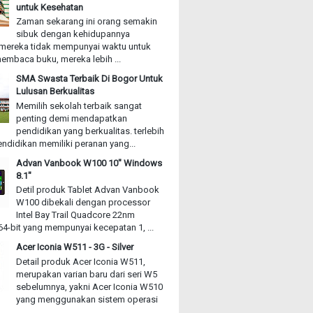
untuk Kesehatan
Zaman sekarang ini orang semakin
sibuk dengan kehidupannya
mereka tidak mempunyai waktu untuk
embaca buku, mereka lebih ...
SMA Swasta Terbaik Di Bogor Untuk
Lulusan Berkualitas
Memilih sekolah terbaik sangat
penting demi mendapatkan
pendidikan yang berkualitas. terlebih
ndidikan memiliki peranan yang...
Advan Vanbook W100 10" Windows
8.1"
Detil produk Tablet Advan Vanbook
W100 dibekali dengan processor
Intel Bay Trail Quadcore 22nm
4-bit yang mempunyai kecepatan 1, ...
Acer Iconia W511 - 3G - Silver
Detail produk Acer Iconia W511,
merupakan varian baru dari seri W5
sebelumnya, yakni Acer Iconia W510
yang menggunakan sistem operasi