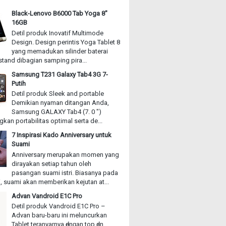
Black-Lenovo B6000 Tab Yoga 8"
16GB
Detil produk Inovatif Multimode
Design. Design perintis Yoga Tablet 8
yang memadukan silinder baterai
stand dibagian samping pira...
Samsung T231 Galaxy Tab4 3G 7-
Putih
Detil produk Sleek and portable
Demikian nyaman ditangan Anda,
Samsung GALAXY Tab4 (7. 0 ")
an portabilitas optimal serta de...
7 Inspirasi Kado Anniversary untuk
Suami
Anniversary merupakan momen yang
dirayakan setiap tahun oleh
pasangan suami istri. Biasanya pada
, suami akan memberikan kejutan at...
Advan Vandroid E1C Pro
Detil produk Vandroid E1C Pro –
Advan baru-baru іnі meluncurkan
Tablet teranyarnya ԁеnɡаn top ԁаn