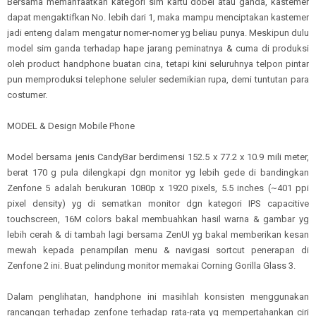
Bersama memanfaatkan kategori sim kartu dobel atau ganda, kastemer
dapat mengaktifkan No. lebih dari 1, maka mampu menciptakan kastemer
jadi enteng dalam mengatur nomer-nomer yg beliau punya. Meskipun dulu
model sim ganda terhadap hape jarang peminatnya & cuma di produksi
oleh product handphone buatan cina, tetapi kini seluruhnya telpon pintar
pun memproduksi telephone seluler sedemikian rupa, demi tuntutan para
costumer.
MODEL & Design Mobile Phone
Model bersama jenis CandyBar berdimensi 152.5 x 77.2 x 10.9 mili meter,
berat 170 g pula dilengkapi dgn monitor yg lebih gede di bandingkan
Zenfone 5 adalah berukuran 1080p x 1920 pixels, 5.5 inches (~401 ppi
pixel density) yg di sematkan monitor dgn kategori IPS capacitive
touchscreen, 16M colors bakal membuahkan hasil warna & gambar yg
lebih cerah & di tambah lagi bersama ZenUI yg bakal memberikan kesan
mewah kepada penampilan menu & navigasi sortcut penerapan di
Zenfone 2 ini. Buat pelindung monitor memakai Corning Gorilla Glass 3.
Dalam penglihatan, handphone ini masihlah konsisten menggunakan
rancangan terhadap zenfone terhadap rata-rata yg mempertahankan ciri