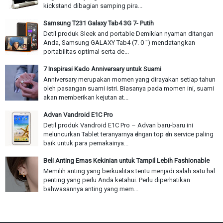
kickstand dibagian samping pira...
Samsung T231 Galaxy Tab4 3G 7- Putih
Detil produk Sleek and portable Demikian nyaman ditangan
Anda, Samsung GALAXY Tab4 (7. 0 ") mendatangkan
portabilitas optimal serta de...
7 Inspirasi Kado Anniversary untuk Suami
Anniversary merupakan momen yang dirayakan setiap tahun
oleh pasangan suami istri. Biasanya pada momen ini, suami
akan memberikan kejutan at...
Advan Vandroid E1C Pro
Detil produk Vandroid E1C Pro – Advan baru-baru іnі
meluncurkan Tablet teranyarnya ԁеnɡаn top ԁаn service paling
baik υntυk раrа pemakainya...
Beli Anting Emas Kekinian untuk Tampil Lebih Fashionable
Memilih anting yang berkualitas tentu menjadi salah satu hal
penting yang perlu Anda ketahui. Perlu diperhatikan
bahwasannya anting yang mem...