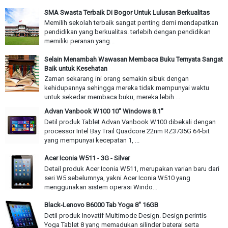
SMA Swasta Terbaik Di Bogor Untuk Lulusan Berkualitas
Memilih sekolah terbaik sangat penting demi mendapatkan
pendidikan yang berkualitas. terlebih dengan pendidikan
memiliki peranan yang...
Selain Menambah Wawasan Membaca Buku Ternyata Sangat
Baik untuk Kesehatan
Zaman sekarang ini orang semakin sibuk dengan
kehidupannya sehingga mereka tidak mempunyai waktu
untuk sekedar membaca buku, mereka lebih ...
Advan Vanbook W100 10" Windows 8.1"
Detil produk Tablet Advan Vanbook W100 dibekali dengan
processor Intel Bay Trail Quadcore 22nm RZ3735G 64-bit
yang mempunyai kecepatan 1, ...
Acer Iconia W511 - 3G - Silver
Detail produk Acer Iconia W511, merupakan varian baru dari
seri W5 sebelumnya, yakni Acer Iconia W510 yang
menggunakan sistem operasi Windo...
Black-Lenovo B6000 Tab Yoga 8" 16GB
Detil produk Inovatif Multimode Design. Design perintis
Yoga Tablet 8 yang memadukan silinder baterai serta