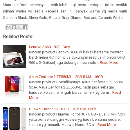
khas zenfone seriesnya. Lebih-lebih lagi serta terdapat tidak sedikit
pilihan warna yg sedia kepada seri ini, banyak warna yg sedia yaitu
Osmium Black, Sheer Gold, Glacier Gray, Glamor Red and Ceramic White.
Related Posts:
Lenovo S660 - 8GB, Grey
Rincian product Lenovo S660 di bekali bersama monitor
berdimensi 4.7 inchi plus dukungan resolusi monitor QHD
960 x 540piksel juga dukungan technolo…
Read More
Asus Zenfone 2 ZE550ML - 2GB RAM - 16GB
Rincian product Spesifikasinya Asus Zenfone 2 ZE550ML
Spek Asus Zenfone 2 ZE550ML hadir juga sebagai
handset kelas menengah bersama fisik yg demi…
Read
More
Huawei Honor 3C - 8 GB - Dual SIM, Putih
Rincian product Huawei Honor 3C - 8 GB - Dual SIM - Putih
yaitu ponsel canggih Huawei yg hadir bersama sederet
feature yg menarik. Huawei Honor 3C b…
Read More