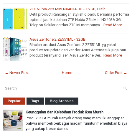
ZTE Nubia Z5s Mini NX403A 3G - 16 GB, Putih
Detil product Rancangan stylish dipadu bersama performa
optimal jadi kelebihan ZTE Nubia Z5s Mini NX403A 3G.
Telepon Selular cerdas ZTE ini mempunya…
Read More
Asus Zenfone 2 ZE551ML - 32GB
Rincian product Asus Zenfone 2 ZE551ML yg yakni
product terupdate dari vendor Asus & termasuk juga pun
product teranyar di seri Asus Zenfone Ser…
Read More
← Newer Post
Home
Older Post →
Popular
Tags
Blog Archives
Keunggulan dan Kelebihan Produk Ikea Murah
Produk IKEA murah Banyak orang yang memiliki anggapan
bahwa membeli berbagai macam furnitur memerlukan biaya
yang cukup besar dan cu...