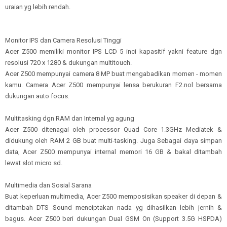
uraian yg lebih rendah.
Monitor IPS dan Camera Resolusi Tinggi
Acer Z500 memiliki monitor IPS LCD 5 inci kapasitif yakni feature dgn
resolusi 720 x 1280 & dukungan multitouch.
Acer Z500 mempunyai camera 8 MP buat mengabadikan momen - momen
kamu. Camera Acer Z500 mempunyai lensa berukuran F2.nol bersama
dukungan auto focus.
Multitasking dgn RAM dan Internal yg agung
Acer Z500 ditenagai oleh processor Quad Core 1.3GHz Mediatek &
didukung oleh RAM 2 GB buat multi-tasking. Juga Sebagai daya simpan
data, Acer Z500 mempunyai internal memori 16 GB & bakal ditambah
lewat slot micro sd.
Multimedia dan Sosial Sarana
Buat keperluan multimedia, Acer Z500 memposisikan speaker di depan &
ditambah DTS Sound menciptakan nada yg dihasilkan lebih jernih &
bagus. Acer Z500 beri dukungan Dual GSM On (Support 3.5G HSPDA)