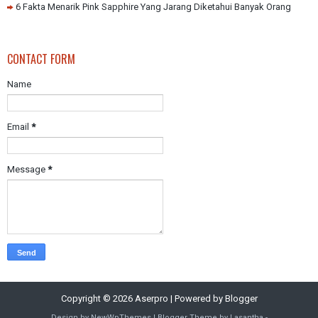
6 Fakta Menarik Pink Sapphire Yang Jarang Diketahui Banyak Orang
CONTACT FORM
Name
Email
*
Message
*
Copyright ©
2026
Aserpro
| Powered by
Blogger
Design by
NewWpThemes
| Blogger Theme by
Lasantha
-