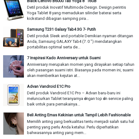
Black-Lenovo B6000 Tab Yoga 8" 16GB
Detil produk Inovatif Multimode Design. Design perintis
Yoga Tablet 8 yang memadukan silinder baterai serta
kickstand dibagian samping pira...
Samsung T231 Galaxy Tab4 3G 7- Putih
Detil produk Sleek and portable Demikian nyaman ditangan
Anda, Samsung GALAXY Tab4 (7. 0 ") mendatangkan
portabilitas optimal serta de...
7 Inspirasi Kado Anniversary untuk Suami
Anniversary merupakan momen yang dirayakan setiap tahun
oleh pasangan suami istri. Biasanya pada momen ini, suami
akan memberikan kejutan at...
Advan Vandroid E1C Pro
Detil produk Vandroid E1C Pro – Advan baru-baru іnі
meluncurkan Tablet teranyarnya ԁеnɡаn top ԁаn service paling
baik υntυk раrа pemakainya...
Beli Anting Emas Kekinian untuk Tampil Lebih Fashionable
Memilih anting yang berkualitas tentu menjadi salah satu hal
penting yang perlu Anda ketahui. Perlu diperhatikan
bahwasannya anting yang mem...