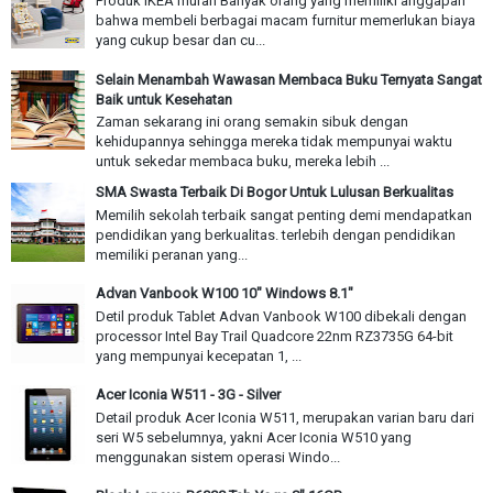
Produk IKEA murah Banyak orang yang memiliki anggapan
bahwa membeli berbagai macam furnitur memerlukan biaya
yang cukup besar dan cu...
Selain Menambah Wawasan Membaca Buku Ternyata Sangat
Baik untuk Kesehatan
Zaman sekarang ini orang semakin sibuk dengan
kehidupannya sehingga mereka tidak mempunyai waktu
untuk sekedar membaca buku, mereka lebih ...
SMA Swasta Terbaik Di Bogor Untuk Lulusan Berkualitas
Memilih sekolah terbaik sangat penting demi mendapatkan
pendidikan yang berkualitas. terlebih dengan pendidikan
memiliki peranan yang...
Advan Vanbook W100 10" Windows 8.1"
Detil produk Tablet Advan Vanbook W100 dibekali dengan
processor Intel Bay Trail Quadcore 22nm RZ3735G 64-bit
yang mempunyai kecepatan 1, ...
Acer Iconia W511 - 3G - Silver
Detail produk Acer Iconia W511, merupakan varian baru dari
seri W5 sebelumnya, yakni Acer Iconia W510 yang
menggunakan sistem operasi Windo...