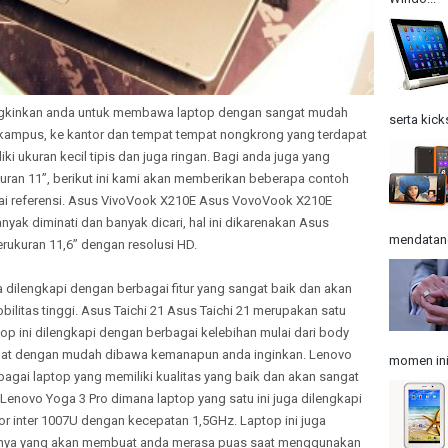
ngkinkan anda untuk membawa laptop dengan sangat mudah
serta kick
 kampus, ke kantor dan tempat tempat nongkrong yang terdapat
iki ukuran kecil tipis dan juga ringan. Bagi anda juga yang
uran 11”, berikut ini kami akan memberikan beberapa contoh
agai referensi. Asus VivoVook X210E Asus VovoVook X210E
yak diminati dan banyak dicari, hal ini dikarenakan Asus
mendatangk
erukuran 11,6” dengan resolusi HD.
ga dilengkapi dengan berbagai fitur yang sangat baik dan akan
ilitas tinggi. Asus Taichi 21 Asus Taichi 21 merupakan satu
top ini dilengkapi dengan berbagai kelebihan mulai dari body
dapat dengan mudah dibawa kemanapun anda inginkan. Lenovo
momen ini
agai laptop yang memiliki kualitas yang baik dan akan sangat
enovo Yoga 3 Pro dimana laptop yang satu ini juga dilengkapi
or inter 1007U dengan kecepatan 1,5GHz. Laptop ini juga
ainnya yang akan membuat anda merasa puas saat menggunakan