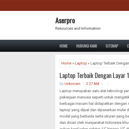
Aserpro
Resources and Information
HOME
HUBUNGI KAMI
SITEMAP
C
Home
»
Laptop
» Laptop Terbaik Dengan
Laptop Terbaik Dengan Layar 1
By
Unknown
2:27 AM
Laptop merupakan satu alat teknologi 
pekerjaan manusia seperti untuk mengeti
berbagai macam hal didapatkan dengan m
laptop yang dijual dan dipasarkan mulai 
model yang berbeda serta ukuran yang be
dan dicari oleh masyarakat Indonesia k
cukup kecil yakni sekitar 11” hingga 12”