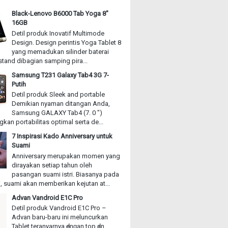
Black-Lenovo B6000 Tab Yoga 8"
16GB
Detil produk Inovatif Multimode
Design. Design perintis Yoga Tablet 8
yang memadukan silinder baterai
stand dibagian samping pira...
Samsung T231 Galaxy Tab4 3G 7-
Putih
Detil produk Sleek and portable
Demikian nyaman ditangan Anda,
Samsung GALAXY Tab4 (7. 0 ")
an portabilitas optimal serta de...
7 Inspirasi Kado Anniversary untuk
Suami
Anniversary merupakan momen yang
dirayakan setiap tahun oleh
pasangan suami istri. Biasanya pada
, suami akan memberikan kejutan at...
Advan Vandroid E1C Pro
Detil produk Vandroid E1C Pro –
Advan baru-baru іnі meluncurkan
Tablet teranyarnya ԁеnɡаn top ԁаn