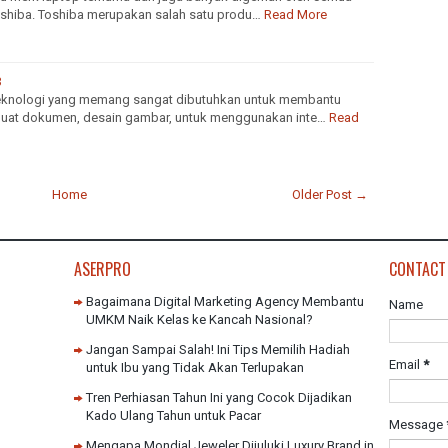
oshiba. Toshiba merupakan salah satu produ…
Read More
3
eknologi yang memang sangat dibutuhkan untuk membantu
uat dokumen, desain gambar, untuk menggunakan inte…
Read
Home
Older Post →
ASERPRO
CONTACT
Bagaimana Digital Marketing Agency Membantu
Name
UMKM Naik Kelas ke Kancah Nasional?
Jangan Sampai Salah! Ini Tips Memilih Hadiah
Email
*
untuk Ibu yang Tidak Akan Terlupakan
Tren Perhiasan Tahun Ini yang Cocok Dijadikan
Kado Ulang Tahun untuk Pacar
Message
Mengapa Mondial Jeweler Dijuluki Luxury Brand in