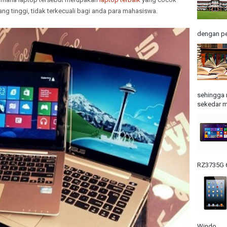
ng tinggi, tidak terkecuali bagi anda para mahasiswa.
dengan pe
sehingga 
sekedar m
RZ3735G 6
Windo...