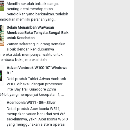
Memilih sekolah terbaik sangat
penting demi mendapatkan
pendidikan yang berkualitas. terlebih
ndidikan memiliki peranan yang...
Selain Menambah Wawasan
Membaca Buku Ternyata Sangat Baik
untuk Kesehatan
Zaman sekarang ini orang semakin
sibuk dengan kehidupannya
mereka tidak mempunyai waktu untuk
embaca buku, mereka lebih ...
Advan Vanbook W100 10" Windows
8.1"
Detil produk Tablet Advan Vanbook
W100 dibekali dengan processor
Intel Bay Trail Quadcore 22nm
4-bit yang mempunyai kecepatan 1, ...
Acer Iconia W511 - 3G - Silver
Detail produk Acer Iconia W511,
merupakan varian baru dari seri W5
sebelumnya, yakni Acer Iconia W510
yang menggunakan sistem operasi