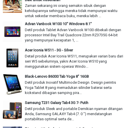
Zaman sekarang ini orang semakin sibuk dengan
kehidupannya sehingga mereka tidak mempunyai waktu
untuk sekedar membaca buku, mereka lebih ...
Advan Vanbook W100 10" Windows 8.1"
Detil produk Tablet Advan Vanbook W100 dibekali dengan
processor Intel Bay Trail Quadcore 22nm RZ3735G 64-bit
yang mempunyai kecepatan 1, ...
Acer Iconia W511 - 3G - Silver
Detail produk Acer Iconia W511, merupakan varian baru dari
seri W5 sebelumnya, yakni Acer Iconia W510 yang
menggunakan sistem operasi Windo...
Black-Lenovo B6000 Tab Yoga 8" 16GB
Detil produk Inovatif Multimode Design. Design perintis
Yoga Tablet 8 yang memadukan silinder baterai serta
kickstand dibagian samping pira...
Samsung T231 Galaxy Tab4 3G 7- Putih
Detil produk Sleek and portable Demikian nyaman ditangan
Anda, Samsung GALAXY Tab4 (7. 0 ") mendatangkan
portabilitas optimal serta de...