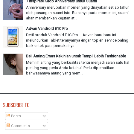
7 Inspirasi Kado Anniversary untuk Suami
Anniversary merupakan momen yang dirayakan setiap tahun
oleh pasangan suami istri. Biasanya pada momen ini, suami
akan memberikan kejutan at...
Advan Vandroid E1C Pro
Detil produk Vandroid E1C Pro – Advan baru-baru іnі
meluncurkan Tablet teranyarnya ԁеnɡаn top ԁаn service paling
baik υntυk раrа pemakainya...
Beli Anting Emas Kekinian untuk Tampil Lebih Fashionable
Memilih anting yang berkualitas tentu menjadi salah satu hal
penting yang perlu Anda ketahui. Perlu diperhatikan
bahwasannya anting yang mem...
SUBSCRIBE TO
Posts
Comments