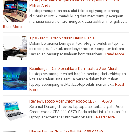
Laptop Terbaik Dengan Layar 11” Yang Mungkin Jadi
Pilihan Anda
Laptop merupakan satu alat teknologi yang memang
diciptakan untuk mendukung dan membantu pekerjaan
manusia seperti untuk mengetik atau bahkan mengakse…
Read More
Tips Kredit Laptop Murah Untuk Bisnis
Dalam berbisnisi kemajuan teknologi diperlukan tapi hal
ini sering sulit untuk membayar model komputer terbaru.
Sebagian besar perusahaan komputer bes…
Read More
Keuntungan Dan Spesifikasi Dari Laptop Acer Murah
Laptop sekarang menjadi bagian penting dari kehidupan
kita sehari-hari. Kita semua berada dalam kebutuhan
laptop sepanjang waktu. Laptop telah menemuk…
Read
More
Review Laptop Acer Chromebook CB3-111-C670
Selamat Datang di review laptop acer terbaru yaitu Acer
Chromebook CB3-111-C670. Pada artikel ini, kita akan lihat
laptop acer terbaru Chromebook ters…
Read More
Ulasan Laptop Toshiba Satellite C55-C5240