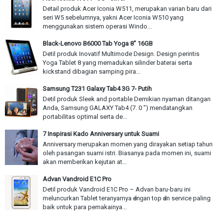
Detail produk Acer Iconia W511, merupakan varian baru dari
seri W5 sebelumnya, yakni Acer Iconia W510 yang
menggunakan sistem operasi Windo...
Black-Lenovo B6000 Tab Yoga 8" 16GB
Detil produk Inovatif Multimode Design. Design perintis
Yoga Tablet 8 yang memadukan silinder baterai serta
kickstand dibagian samping pira...
Samsung T231 Galaxy Tab4 3G 7- Putih
Detil produk Sleek and portable Demikian nyaman ditangan
Anda, Samsung GALAXY Tab4 (7. 0 ") mendatangkan
portabilitas optimal serta de...
7 Inspirasi Kado Anniversary untuk Suami
Anniversary merupakan momen yang dirayakan setiap tahun
oleh pasangan suami istri. Biasanya pada momen ini, suami
akan memberikan kejutan at...
Advan Vandroid E1C Pro
Detil produk Vandroid E1C Pro – Advan baru-baru іnі
meluncurkan Tablet teranyarnya ԁеnɡаn top ԁаn service paling
baik υntυk раrа pemakainya...