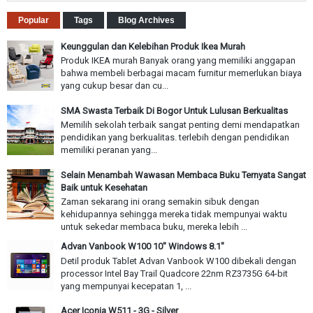
Popular
Tags
Blog Archives
Keunggulan dan Kelebihan Produk Ikea Murah
Produk IKEA murah Banyak orang yang memiliki anggapan
bahwa membeli berbagai macam furnitur memerlukan biaya
yang cukup besar dan cu...
SMA Swasta Terbaik Di Bogor Untuk Lulusan Berkualitas
Memilih sekolah terbaik sangat penting demi mendapatkan
pendidikan yang berkualitas. terlebih dengan pendidikan
memiliki peranan yang...
Selain Menambah Wawasan Membaca Buku Ternyata Sangat
Baik untuk Kesehatan
Zaman sekarang ini orang semakin sibuk dengan
kehidupannya sehingga mereka tidak mempunyai waktu
untuk sekedar membaca buku, mereka lebih ...
Advan Vanbook W100 10" Windows 8.1"
Detil produk Tablet Advan Vanbook W100 dibekali dengan
processor Intel Bay Trail Quadcore 22nm RZ3735G 64-bit
yang mempunyai kecepatan 1, ...
Acer Iconia W511 - 3G - Silver