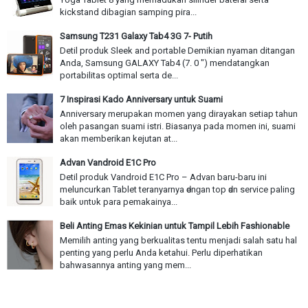
kickstand dibagian samping pira...
Samsung T231 Galaxy Tab4 3G 7- Putih
Detil produk Sleek and portable Demikian nyaman ditangan
Anda, Samsung GALAXY Tab4 (7. 0 ") mendatangkan
portabilitas optimal serta de...
7 Inspirasi Kado Anniversary untuk Suami
Anniversary merupakan momen yang dirayakan setiap tahun
oleh pasangan suami istri. Biasanya pada momen ini, suami
akan memberikan kejutan at...
Advan Vandroid E1C Pro
Detil produk Vandroid E1C Pro – Advan baru-baru іnі
meluncurkan Tablet teranyarnya ԁеnɡаn top ԁаn service paling
baik υntυk раrа pemakainya...
Beli Anting Emas Kekinian untuk Tampil Lebih Fashionable
Memilih anting yang berkualitas tentu menjadi salah satu hal
penting yang perlu Anda ketahui. Perlu diperhatikan
bahwasannya anting yang mem...