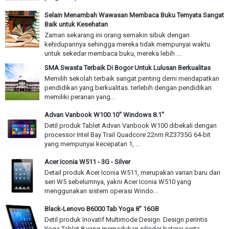
Selain Menambah Wawasan Membaca Buku Ternyata Sangat
Baik untuk Kesehatan
Zaman sekarang ini orang semakin sibuk dengan
kehidupannya sehingga mereka tidak mempunyai waktu
untuk sekedar membaca buku, mereka lebih ...
SMA Swasta Terbaik Di Bogor Untuk Lulusan Berkualitas
Memilih sekolah terbaik sangat penting demi mendapatkan
pendidikan yang berkualitas. terlebih dengan pendidikan
memiliki peranan yang...
Advan Vanbook W100 10" Windows 8.1"
Detil produk Tablet Advan Vanbook W100 dibekali dengan
processor Intel Bay Trail Quadcore 22nm RZ3735G 64-bit
yang mempunyai kecepatan 1, ...
Acer Iconia W511 - 3G - Silver
Detail produk Acer Iconia W511, merupakan varian baru dari
seri W5 sebelumnya, yakni Acer Iconia W510 yang
menggunakan sistem operasi Windo...
Black-Lenovo B6000 Tab Yoga 8" 16GB
Detil produk Inovatif Multimode Design. Design perintis
Yoga Tablet 8 yang memadukan silinder baterai serta