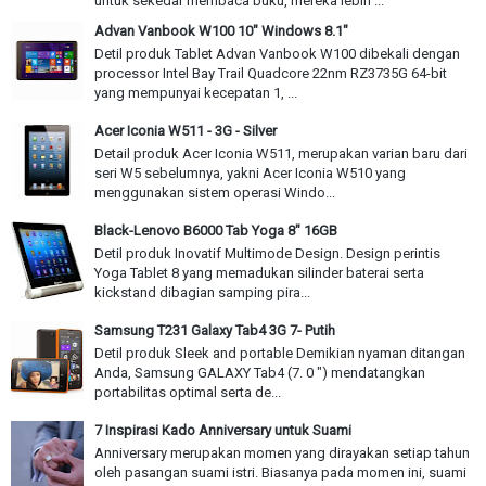
untuk sekedar membaca buku, mereka lebih ...
Advan Vanbook W100 10" Windows 8.1"
Detil produk Tablet Advan Vanbook W100 dibekali dengan
processor Intel Bay Trail Quadcore 22nm RZ3735G 64-bit
yang mempunyai kecepatan 1, ...
Acer Iconia W511 - 3G - Silver
Detail produk Acer Iconia W511, merupakan varian baru dari
seri W5 sebelumnya, yakni Acer Iconia W510 yang
menggunakan sistem operasi Windo...
Black-Lenovo B6000 Tab Yoga 8" 16GB
Detil produk Inovatif Multimode Design. Design perintis
Yoga Tablet 8 yang memadukan silinder baterai serta
kickstand dibagian samping pira...
Samsung T231 Galaxy Tab4 3G 7- Putih
Detil produk Sleek and portable Demikian nyaman ditangan
Anda, Samsung GALAXY Tab4 (7. 0 ") mendatangkan
portabilitas optimal serta de...
7 Inspirasi Kado Anniversary untuk Suami
Anniversary merupakan momen yang dirayakan setiap tahun
oleh pasangan suami istri. Biasanya pada momen ini, suami