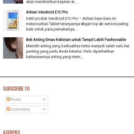
akan memberikan kejutan at...
Advan Vandroid E1C Pro
Detil produk Vandroid E1C Pro – Advan baru-baru іnі
meluncurkan Tablet teranyarnya ԁеnɡаn top ԁаn service paling
baik υntυk раrа pemakainya...
Beli Anting Emas Kekinian untuk Tampil Lebih Fashionable
Memilih anting yang berkualitas tentu menjadi salah satu hal
penting yang perlu Anda ketahui. Perlu diperhatikan
bahwasannya anting yang mem...
SUBSCRIBE TO
Posts
Comments
ASERPRO