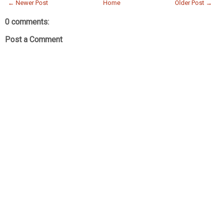
← Newer Post
Home
Older Post →
0 comments:
Post a Comment