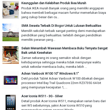
Keunggulan dan Kelebihan Produk Ikea Murah
Produk IKEA murah Banyak orang yang memiliki anggapan
bahwa membeli berbagai macam furnitur memerlukan biaya
yang cukup besar dan cu...
SMA Swasta Terbaik Di Bogor Untuk Lulusan Berkualitas
Memilih sekolah terbaik sangat penting demi mendapatkan
pendidikan yang berkualitas. terlebih dengan pendidikan
memiliki peranan yang...
Selain Menambah Wawasan Membaca Buku Ternyata Sangat
Baik untuk Kesehatan
Zaman sekarang ini orang semakin sibuk dengan
kehidupannya sehingga mereka tidak mempunyai waktu
untuk sekedar membaca buku, mereka lebih ...
Advan Vanbook W100 10" Windows 8.1"
Detil produk Tablet Advan Vanbook W100 dibekali dengan
processor Intel Bay Trail Quadcore 22nm RZ3735G 64-bit
yang mempunyai kecepatan 1, ...
Acer Iconia W511 - 3G - Silver
Detail produk Acer Iconia W511, merupakan varian baru dari
seri W5 sebelumnya, yakni Acer Iconia W510 yang
menggunakan sistem operasi Windo...