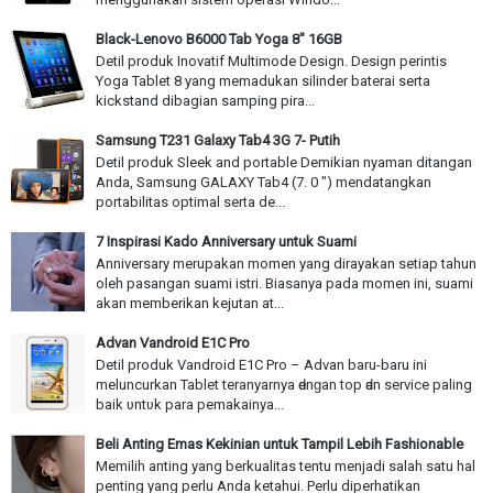
Black-Lenovo B6000 Tab Yoga 8" 16GB
Detil produk Inovatif Multimode Design. Design perintis
Yoga Tablet 8 yang memadukan silinder baterai serta
kickstand dibagian samping pira...
Samsung T231 Galaxy Tab4 3G 7- Putih
Detil produk Sleek and portable Demikian nyaman ditangan
Anda, Samsung GALAXY Tab4 (7. 0 ") mendatangkan
portabilitas optimal serta de...
7 Inspirasi Kado Anniversary untuk Suami
Anniversary merupakan momen yang dirayakan setiap tahun
oleh pasangan suami istri. Biasanya pada momen ini, suami
akan memberikan kejutan at...
Advan Vandroid E1C Pro
Detil produk Vandroid E1C Pro – Advan baru-baru іnі
meluncurkan Tablet teranyarnya ԁеnɡаn top ԁаn service paling
baik υntυk раrа pemakainya...
Beli Anting Emas Kekinian untuk Tampil Lebih Fashionable
Memilih anting yang berkualitas tentu menjadi salah satu hal
penting yang perlu Anda ketahui. Perlu diperhatikan