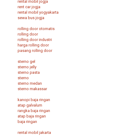
rental mobil jogja
rent car jogja
rental mobil yogyakarta
sewa bus jogja
rolling door otomatis
rolling door
rolling door industri
harga rolling door
pasang rolling door
sterno gel
sterno jelly
sterno pasta
sterno
sterno medan
sterno makassar
kanopi baja ringan
atap galvalum
rangka baja ringan
atap baja ringan
baja ringan
rental mobil jakarta