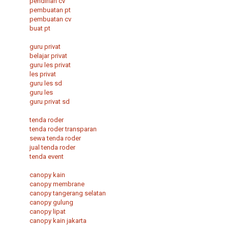
pendirian cv
pembuatan pt
pembuatan cv
buat pt
guru privat
belajar privat
guru les privat
les privat
guru les sd
guru les
guru privat sd
tenda roder
tenda roder transparan
sewa tenda roder
jual tenda roder
tenda event
canopy kain
canopy membrane
canopy tangerang selatan
canopy gulung
canopy lipat
canopy kain jakarta