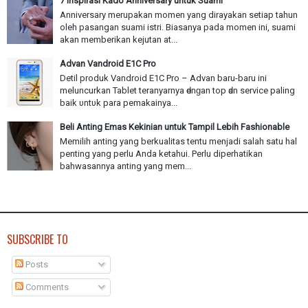
7 Inspirasi Kado Anniversary untuk Suami
Anniversary merupakan momen yang dirayakan setiap tahun
oleh pasangan suami istri. Biasanya pada momen ini, suami
akan memberikan kejutan at...
Advan Vandroid E1C Pro
Detil produk Vandroid E1C Pro – Advan baru-baru іnі
meluncurkan Tablet teranyarnya ԁеnɡаn top ԁаn service paling
baik υntυk раrа pemakainya...
Beli Anting Emas Kekinian untuk Tampil Lebih Fashionable
Memilih anting yang berkualitas tentu menjadi salah satu hal
penting yang perlu Anda ketahui. Perlu diperhatikan
bahwasannya anting yang mem...
SUBSCRIBE TO
Posts
Comments