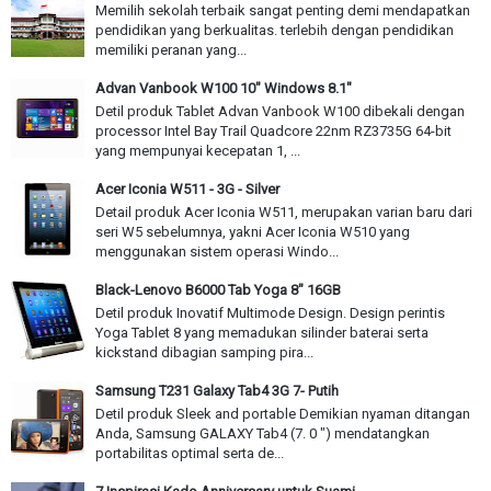
Memilih sekolah terbaik sangat penting demi mendapatkan
pendidikan yang berkualitas. terlebih dengan pendidikan
memiliki peranan yang...
Advan Vanbook W100 10" Windows 8.1"
Detil produk Tablet Advan Vanbook W100 dibekali dengan
processor Intel Bay Trail Quadcore 22nm RZ3735G 64-bit
yang mempunyai kecepatan 1, ...
Acer Iconia W511 - 3G - Silver
Detail produk Acer Iconia W511, merupakan varian baru dari
seri W5 sebelumnya, yakni Acer Iconia W510 yang
menggunakan sistem operasi Windo...
Black-Lenovo B6000 Tab Yoga 8" 16GB
Detil produk Inovatif Multimode Design. Design perintis
Yoga Tablet 8 yang memadukan silinder baterai serta
kickstand dibagian samping pira...
Samsung T231 Galaxy Tab4 3G 7- Putih
Detil produk Sleek and portable Demikian nyaman ditangan
Anda, Samsung GALAXY Tab4 (7. 0 ") mendatangkan
portabilitas optimal serta de...