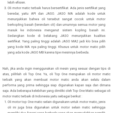
lebih efisien.
Oli motor matic terbaik harus bersertifikat. Ada jenis sertifikat yang
beredar, yaitu API dan JASO. JASO MA adalah kode untuk
menunjukkan bahwa oli tersebut sangat cocok untuk motor
berkopling basah (terendam oli) dan umumnya semua motor yang
masuk ke indonesia menganut sistem kopling basah ini.
Sedangkan kode di belakang JASO menunjukkan kualitas
sertifikat. Yang paling tinggi adalah JASO MA2 jadi klo bisa pilih
yang kode MA nya paling tinggi. Khusus untuk motor matic pilih
yang ada kode JASO MB karena tipe mesinnya berbeda.
Nah, jika anda ingin menggunakan oli mesin yang sesuai dengan tips di
atas, pilihlah oli Top One. Ya, oli Top One merupakan oli motor matic
terbaik yang akan membuat motor matic anda akan selalu dalam
performa yang prima sehingga siap digunakan kapan saja dan dimana
saja. Ada beberapa kelebihan yang dimiliki oleh Top One Matic sebagai oli
motor matic terbaik di Indonesia yaitu sebagai berikut :
Oli motor top One matic selain digunakann untuk motor matic, jenis
oli ini juga bisa digunakan untuk motor selain matic sehingga
memiliki dua fungsi yang berbeda yang akan memudahkan pemilik