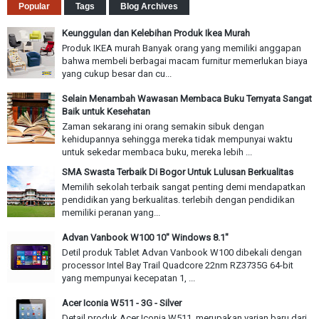
Popular
Tags
Blog Archives
Keunggulan dan Kelebihan Produk Ikea Murah
Produk IKEA murah Banyak orang yang memiliki anggapan
bahwa membeli berbagai macam furnitur memerlukan biaya
yang cukup besar dan cu...
Selain Menambah Wawasan Membaca Buku Ternyata Sangat
Baik untuk Kesehatan
Zaman sekarang ini orang semakin sibuk dengan
kehidupannya sehingga mereka tidak mempunyai waktu
untuk sekedar membaca buku, mereka lebih ...
SMA Swasta Terbaik Di Bogor Untuk Lulusan Berkualitas
Memilih sekolah terbaik sangat penting demi mendapatkan
pendidikan yang berkualitas. terlebih dengan pendidikan
memiliki peranan yang...
Advan Vanbook W100 10" Windows 8.1"
Detil produk Tablet Advan Vanbook W100 dibekali dengan
processor Intel Bay Trail Quadcore 22nm RZ3735G 64-bit
yang mempunyai kecepatan 1, ...
Acer Iconia W511 - 3G - Silver
Detail produk Acer Iconia W511, merupakan varian baru dari