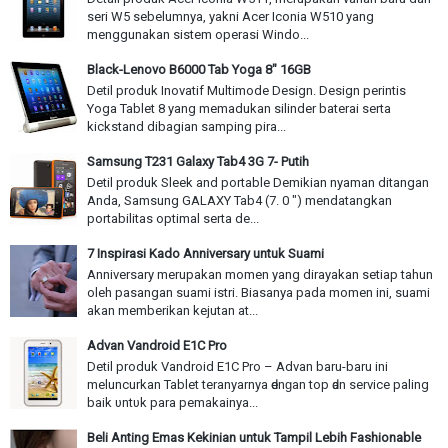
seri W5 sebelumnya, yakni Acer Iconia W510 yang
menggunakan sistem operasi Windo...
Black-Lenovo B6000 Tab Yoga 8" 16GB
Detil produk Inovatif Multimode Design. Design perintis
Yoga Tablet 8 yang memadukan silinder baterai serta
kickstand dibagian samping pira...
Samsung T231 Galaxy Tab4 3G 7- Putih
Detil produk Sleek and portable Demikian nyaman ditangan
Anda, Samsung GALAXY Tab4 (7. 0 ") mendatangkan
portabilitas optimal serta de...
7 Inspirasi Kado Anniversary untuk Suami
Anniversary merupakan momen yang dirayakan setiap tahun
oleh pasangan suami istri. Biasanya pada momen ini, suami
akan memberikan kejutan at...
Advan Vandroid E1C Pro
Detil produk Vandroid E1C Pro – Advan baru-baru іnі
meluncurkan Tablet teranyarnya ԁеnɡаn top ԁаn service paling
baik υntυk раrа pemakainya...
Beli Anting Emas Kekinian untuk Tampil Lebih Fashionable