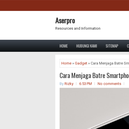
Aserpro
Resources and Information
HOME
HUBUNGI KAMI
SITEMAP
C
Home
»
Gadget
» Cara Menjaga Batre S
Cara Menjaga Batre Smartpho
By
Rizky
6:53 PM
No comments