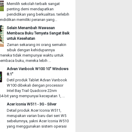
Memilih sekolah terbaik sangat
penting demi mendapatkan
pendidikan yang berkualitas. terlebih
ndidikan memiliki peranan yang...
Selain Menambah Wawasan
Membaca Buku Ternyata Sangat Baik
untuk Kesehatan
Zaman sekarang ini orang semakin
sibuk dengan kehidupannya
mereka tidak mempunyai waktu untuk
embaca buku, mereka lebih ...
Advan Vanbook W100 10" Windows
8.1"
Detil produk Tablet Advan Vanbook
W100 dibekali dengan processor
Intel Bay Trail Quadcore 22nm
4-bit yang mempunyai kecepatan 1, ...
Acer Iconia W511 - 3G - Silver
Detail produk Acer Iconia W511,
merupakan varian baru dari seri W5
sebelumnya, yakni Acer Iconia W510
yang menggunakan sistem operasi