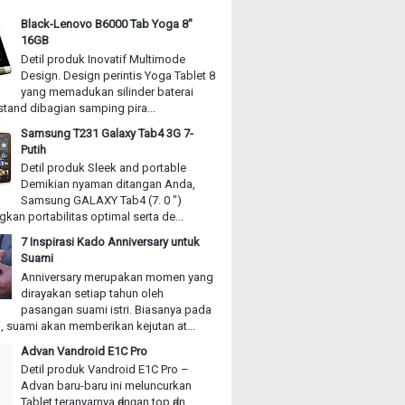
Black-Lenovo B6000 Tab Yoga 8"
16GB
Detil produk Inovatif Multimode
Design. Design perintis Yoga Tablet 8
yang memadukan silinder baterai
stand dibagian samping pira...
Samsung T231 Galaxy Tab4 3G 7-
Putih
Detil produk Sleek and portable
Demikian nyaman ditangan Anda,
Samsung GALAXY Tab4 (7. 0 ")
an portabilitas optimal serta de...
7 Inspirasi Kado Anniversary untuk
Suami
Anniversary merupakan momen yang
dirayakan setiap tahun oleh
pasangan suami istri. Biasanya pada
, suami akan memberikan kejutan at...
Advan Vandroid E1C Pro
Detil produk Vandroid E1C Pro –
Advan baru-baru іnі meluncurkan
Tablet teranyarnya ԁеnɡаn top ԁаn