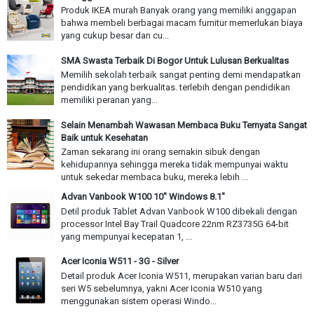
Produk IKEA murah Banyak orang yang memiliki anggapan
bahwa membeli berbagai macam furnitur memerlukan biaya
yang cukup besar dan cu...
SMA Swasta Terbaik Di Bogor Untuk Lulusan Berkualitas
Memilih sekolah terbaik sangat penting demi mendapatkan
pendidikan yang berkualitas. terlebih dengan pendidikan
memiliki peranan yang...
Selain Menambah Wawasan Membaca Buku Ternyata Sangat
Baik untuk Kesehatan
Zaman sekarang ini orang semakin sibuk dengan
kehidupannya sehingga mereka tidak mempunyai waktu
untuk sekedar membaca buku, mereka lebih ...
Advan Vanbook W100 10" Windows 8.1"
Detil produk Tablet Advan Vanbook W100 dibekali dengan
processor Intel Bay Trail Quadcore 22nm RZ3735G 64-bit
yang mempunyai kecepatan 1, ...
Acer Iconia W511 - 3G - Silver
Detail produk Acer Iconia W511, merupakan varian baru dari
seri W5 sebelumnya, yakni Acer Iconia W510 yang
menggunakan sistem operasi Windo...