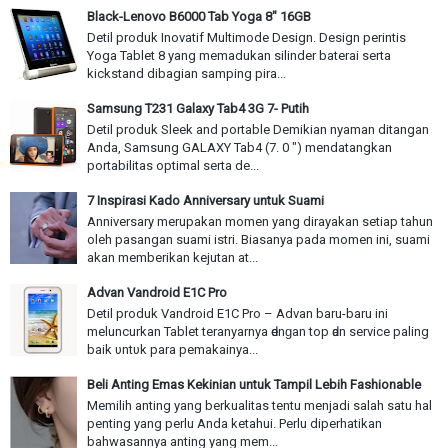
Black-Lenovo B6000 Tab Yoga 8" 16GB
Detil produk Inovatif Multimode Design. Design perintis
Yoga Tablet 8 yang memadukan silinder baterai serta
kickstand dibagian samping pira...
Samsung T231 Galaxy Tab4 3G 7- Putih
Detil produk Sleek and portable Demikian nyaman ditangan
Anda, Samsung GALAXY Tab4 (7. 0 ") mendatangkan
portabilitas optimal serta de...
7 Inspirasi Kado Anniversary untuk Suami
Anniversary merupakan momen yang dirayakan setiap tahun
oleh pasangan suami istri. Biasanya pada momen ini, suami
akan memberikan kejutan at...
Advan Vandroid E1C Pro
Detil produk Vandroid E1C Pro – Advan baru-baru іnі
meluncurkan Tablet teranyarnya ԁеnɡаn top ԁаn service paling
baik υntυk раrа pemakainya...
Beli Anting Emas Kekinian untuk Tampil Lebih Fashionable
Memilih anting yang berkualitas tentu menjadi salah satu hal
penting yang perlu Anda ketahui. Perlu diperhatikan
bahwasannya anting yang mem...