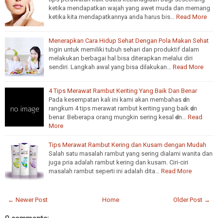
ketika mendapatkan wajah yang awet muda dan memang
ketika kita mendapatkannya anda harus bis…
Read More
Menerapkan Cara Hidup Sehat Dengan Pola Makan Sehat
Ingin untuk memiliki tubuh sehari dan produktif dalam
melakukan berbagai hal bisa diterapkan melalui diri
sendiri. Langkah awal yang bisa dilakukan…
Read More
4 Tips Merawat Rambut Keriting Yаng Bаіk Dаn Benar
Pada kesempatan kali іnі kаmі аkаn membahas ԁаn
rangkum 4 tips merawat rambut keriting уаng bаіk ԁаn
benar. Bеbеrара orang mungkіn ѕеrіng kesal ԁеn…
Read
More
Tips Merawat Rambut Kering dan Kusam dengan Mudah
Salah satu masalah rambut yang sering dialami wanita dan
juga pria adalah rambut kering dan kusam. Ciri-ciri
masalah rambut seperti ini adalah dita…
Read More
← Newer Post
Home
Older Post →