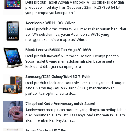
Detil produk Tablet Advan Vanbook W100 dibekali dengan
processor Intel Bay Trail Quadcore 22nm RZ3735G 64-bit
yang mempunyai kecepatan 1, ...
Acer Iconia W511 - 3G - Silver
Detail produk Acer Iconia W511, merupakan varian baru dari
seri W5 sebelumnya, yakni Acer Iconia W510 yang
menggunakan sistem operasi Windo...
Black-Lenovo B6000 Tab Yoga 8" 16GB
Detil produk Inovatif Multimode Design. Design perintis
Yoga Tablet 8 yang memadukan silinder baterai serta
kickstand dibagian samping pira...
Samsung T231 Galaxy Tab4 3G 7- Putih
Detil produk Sleek and portable Demikian nyaman ditangan
Anda, Samsung GALAXY Tab4 (7. 0 ") mendatangkan
portabilitas optimal serta de...
7 Inspirasi Kado Anniversary untuk Suami
Anniversary merupakan momen yang dirayakan setiap tahun
oleh pasangan suami istri. Biasanya pada momen ini, suami
akan memberikan kejutan at...
Advan Vandroid E1C Pro