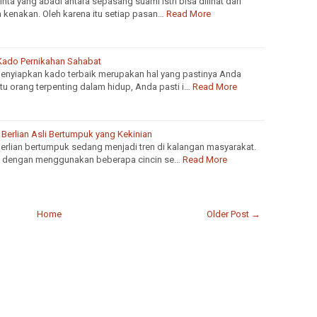
inta yang abadi antara sepasang suami istri bisa dilihat dari
 kenakan. Oleh karena itu setiap pasan…
Read More
 Kado Pernikahan Sahabat
enyiapkan kado terbaik merupakan hal yang pastinya Anda
atu orang terpenting dalam hidup, Anda pasti i…
Read More
n Berlian Asli Bertumpuk yang Kekinian
 berlian bertumpuk sedang menjadi tren di kalangan masyarakat.
u dengan menggunakan beberapa cincin se…
Read More
Home
Older Post →