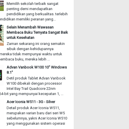
Memilih sekolah terbaik sangat
penting demi mendapatkan
pendidikan yang berkualitas. terlebih
ndidikan memiliki peranan yang...
Selain Menambah Wawasan
Membaca Buku Ternyata Sangat Baik
untuk Kesehatan
Zaman sekarang ini orang semakin
sibuk dengan kehidupannya
mereka tidak mempunyai waktu untuk
embaca buku, mereka lebih ...
Advan Vanbook W100 10" Windows
8.1"
Detil produk Tablet Advan Vanbook
W100 dibekali dengan processor
Intel Bay Trail Quadcore 22nm
4-bit yang mempunyai kecepatan 1, ...
Acer Iconia W511 - 3G - Silver
Detail produk Acer Iconia W511,
merupakan varian baru dari seri W5
sebelumnya, yakni Acer Iconia W510
yang menggunakan sistem operasi