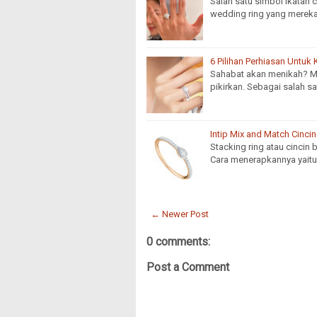
Salah satu simbol ikatan c
wedding ring yang mereka
6 Pilihan Perhiasan Untuk
Sahabat akan menikah? M
pikirkan. Sebagai salah s
Intip Mix and Match Cinci
Stacking ring atau cincin
Cara menerapkannya yait
← Newer Post
0 comments:
Post a Comment