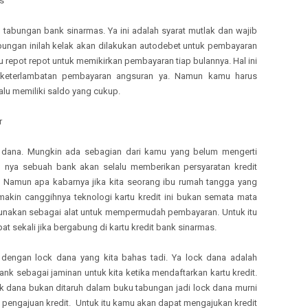
s
g tabungan bank sinarmas. Ya ini adalah syarat mutlak dan wajib
ungan inilah kelak akan dilakukan autodebet untuk pembayaran
lu repot repot untuk memikirkan pembayaran tiap bulannya. Hal ini
 keterlambatan pembayaran angsuran ya. Namun kamu harus
lu memiliki saldo yang cukup.
r
k dana. Mungkin ada sebagian dari kamu yang belum mengerti
ya sebuah bank akan selalu memberikan persyaratan kredit
i. Namun apa kabarnya jika kita seorang ibu rumah tangga yang
semakin canggihnya teknologi kartu kredit ini bukan semata mata
unakan sebagai alat untuk mempermudah pembayaran. Untuk itu
pat sekali jika bergabung di kartu kredit bank sinarmas.
n dengan lock dana yang kita bahas tadi. Ya lock dana adalah
nk sebagai jaminan untuk kita ketika mendaftarkan kartu kredit.
ck dana bukan ditaruh dalam buku tabungan jadi lock dana murni
 pengajuan kredit. Untuk itu kamu akan dapat mengajukan kredit