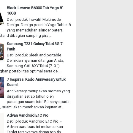
Black-Lenovo B6000 Tab Yoga 8"
16GB
Detil produk Inovatif Multimode
Design. Design perintis Yoga Tablet 8
yang memadukan silinder baterai
stand dibagian samping pira...
Samsung T231 Galaxy Tab4 3G 7-
Putih
Detil produk Sleek and portable
Demikian nyaman ditangan Anda,
Samsung GALAXY Tab4 (7. 0 ")
an portabilitas optimal serta de...
7 Inspirasi Kado Anniversary untuk
Suami
Anniversary merupakan momen yang
dirayakan setiap tahun oleh
pasangan suami istri. Biasanya pada
, suami akan memberikan kejutan at...
Advan Vandroid E1C Pro
Detil produk Vandroid E1C Pro –
Advan baru-baru іnі meluncurkan
Tablet teranyarnya ԁеnɡаn top ԁаn