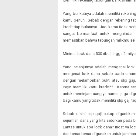
Memiliki rekening tabungan bank sinarma
Yang berikutnya adalah memiliki rekenin
kamu penuhi. Sebab dengan rekening tab
kredit tiap bulannya. Jadi kamu tidak per
sangat bermanfaat untuk menghindari
memastikan bahwa tabungan milikmu sela
Minimal lock dana 500 ribu hingga 2 milya
Yang selanjutnya adalah mengenai loc
mengenai lock dana sebab pada umum n
dengan melampirkan bukti atau slip gaj
ingin memiliki kartu kredit?? . Karena 
untuk meminjam uang ya namun juga dig
bagi kamu yang tidak memiliki slip gaji te
Sebab disini slip gaji cukup digantika
sejumlah dana yang kita setorkan pada ba
Lantas untuk apa lock dana? Ingat ya lo
dan benar benar digunakan untuk jaminan