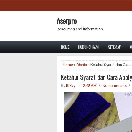
Aserpro
Resources and Information
HOME
HUBUNGI KAMI
SITEMAP
C
Home
»
Bisnis
» Ketahui Syarat dan Cara 
Ketahui Syarat dan Cara Apply
By
Rizky
12:48 AM
No comments