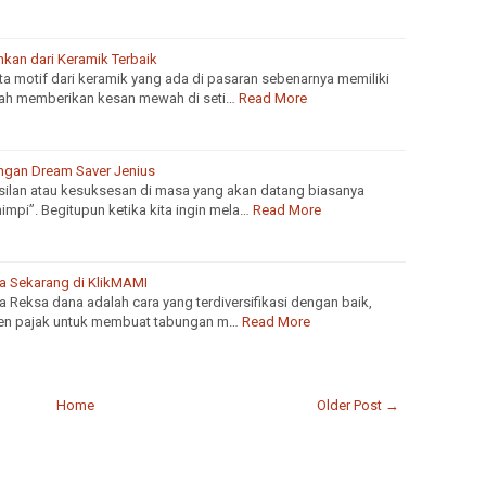
kan dari Keramik Terbaik
a motif dari keramik yang ada di pasaran sebenarnya memiliki
alah memberikan kesan mewah di seti…
Read More
ngan Dream Saver Jenius
asilan atau kesuksesan di masa yang akan datang biasanya
mpi”. Begitupun ketika kita ingin mela…
Read More
na Sekarang di KlikMAMI
a Reksa dana adalah cara yang terdiversifikasi dengan baik,
sien pajak untuk membuat tabungan m…
Read More
Home
Older Post →