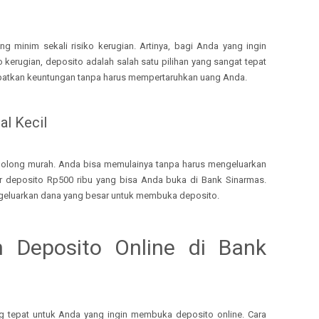
ng minim sekali risiko kerugian. Artinya, bagi Anda yang ingin
 kerugian, deposito adalah salah satu pilihan yang sangat tepat
patkan keuntungan tanpa harus mempertaruhkan uang Anda.
al Kecil
ergolong murah. Anda bisa memulainya tanpa harus mengeluarkan
dir deposito Rp500 ribu yang bisa Anda buka di Bank Sinarmas.
ngeluarkan dana yang besar untuk membuka deposito.
 Deposito Online di Bank
g tepat untuk Anda yang ingin membuka deposito online. Cara