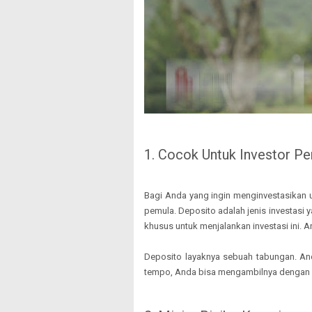
1. Cocok Untuk Investor P
Bagi Anda yang ingin menginvestasikan u
pemula. Deposito adalah jenis investasi 
khusus untuk menjalankan investasi ini. Ar
Deposito layaknya sebuah tabungan. An
tempo, Anda bisa mengambilnya dengan k