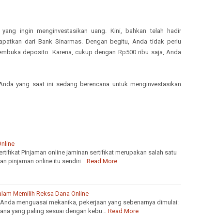
ang ingin menginvestasikan uang. Kini, bahkan telah hadir
patkan dari Bank Sinarmas. Dengan begitu, Anda tidak perlu
mbuka deposito. Karena, cukup dengan Rp500 ribu saja, Anda
nda yang saat ini sedang berencana untuk menginvestasikan
Online
rtifikat Pinjaman online jaminan sertifikat merupakan salah satu
an pinjaman online itu sendiri…
Read More
lam Memilih Reksa Dana Online
h Anda menguasai mekanika, pekerjaan yang sebenarnya dimulai:
ana yang paling sesuai dengan kebu…
Read More