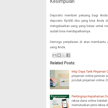
Kesimpulan
Deposito memberi peluang bagi Anda y
deposito Rp500 ribu yang bisa Anda da
mengeluarkan uang yang besar untuk me
sudah bisa mendapatkannya.
Semoga penjelasan di atas membantu A
uang Anda.
Related Posts:
Intip Daya Tarik Pinjaman 
pinjaman online jaminan se
produk pinjaman online. D
Pentingnya Kepahaman Da
reksa dana online Setela
memutuskan jenis reksa d