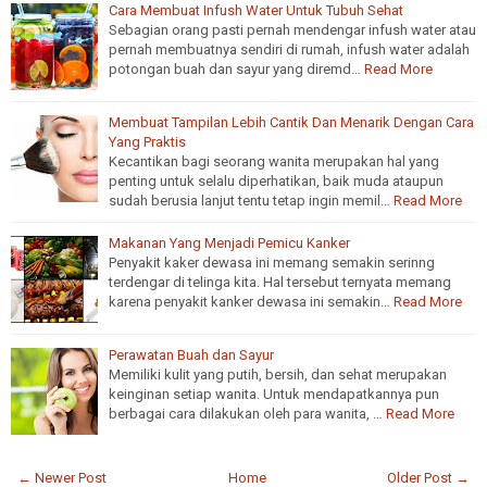
Cara Membuat Infush Water Untuk Tubuh Sehat
Sebagian orang pasti pernah mendengar infush water atau
pernah membuatnya sendiri di rumah, infush water adalah
potongan buah dan sayur yang diremd…
Read More
Membuat Tampilan Lebih Cantik Dan Menarik Dengan Cara
Yang Praktis
Kecantikan bagi seorang wanita merupakan hal yang
penting untuk selalu diperhatikan, baik muda ataupun
sudah berusia lanjut tentu tetap ingin memil…
Read More
Makanan Yang Menjadi Pemicu Kanker
Penyakit kaker dewasa ini memang semakin serinng
terdengar di telinga kita. Hal tersebut ternyata memang
karena penyakit kanker dewasa ini semakin…
Read More
Perawatan Buah dan Sayur
Memiliki kulit yang putih, bersih, dan sehat merupakan
keinginan setiap wanita. Untuk mendapatkannya pun
berbagai cara dilakukan oleh para wanita, …
Read More
← Newer Post
Home
Older Post →