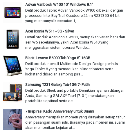
Advan Vanbook W100 10" Windows 8.1"
Detil produk Tablet Advan Vanbook W100 dibekali dengan
processor Intel Bay Trail Quadcore 22nm RZ3735G 64-bit
yang mempunyai kecepatan 1, ...
Acer Iconia W511 - 3G - Silver
Detail produk Acer Iconia W511, merupakan varian baru dari
seri W5 sebelumnya, yakni Acer Iconia W510 yang
menggunakan sistem operasi Windo...
Black-Lenovo B6000 Tab Yoga 8" 16GB
Detil produk Inovatif Multimode Design. Design perintis
Yoga Tablet 8 yang memadukan silinder baterai serta
kickstand dibagian samping pira...
Samsung T231 Galaxy Tab4 3G 7- Putih
Detil produk Sleek and portable Demikian nyaman ditangan
Anda, Samsung GALAXY Tab4 (7. 0 ") mendatangkan
portabilitas optimal serta de...
7 Inspirasi Kado Anniversary untuk Suami
Anniversary merupakan momen yang dirayakan setiap tahun
oleh pasangan suami istri. Biasanya pada momen ini, suami
akan memberikan kejutan at...