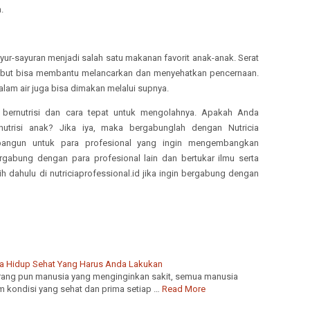
a.
r-sayuran menjadi salah satu makanan favorit anak-anak. Serat
sebut bisa membantu melancarkan dan menyehatkan pencernaan.
 dalam air juga bisa dimakan melalui supnya.
bernutrisi dan cara tepat untuk mengolahnya. Apakah Anda
nutrisi anak? Jika iya, maka bergabunglah dengan Nutricia
ibangun untuk para profesional yang ingin mengembangkan
abung dengan para profesional lain dan bertukar ilmu serta
h dahulu di nutriciaprofessional.id jika ingin bergabung dengan
Cara Hidup Sehat Yang Harus Anda Lakukan
eorang pun manusia yang menginginkan sakit, semua manusia
m kondisi yang sehat dan prima setiap …
Read More