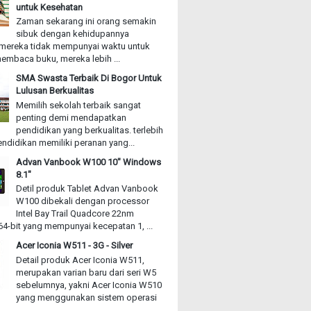
untuk Kesehatan
Zaman sekarang ini orang semakin
sibuk dengan kehidupannya
mereka tidak mempunyai waktu untuk
embaca buku, mereka lebih ...
SMA Swasta Terbaik Di Bogor Untuk
Lulusan Berkualitas
Memilih sekolah terbaik sangat
penting demi mendapatkan
pendidikan yang berkualitas. terlebih
ndidikan memiliki peranan yang...
Advan Vanbook W100 10" Windows
8.1"
Detil produk Tablet Advan Vanbook
W100 dibekali dengan processor
Intel Bay Trail Quadcore 22nm
4-bit yang mempunyai kecepatan 1, ...
Acer Iconia W511 - 3G - Silver
Detail produk Acer Iconia W511,
merupakan varian baru dari seri W5
sebelumnya, yakni Acer Iconia W510
yang menggunakan sistem operasi