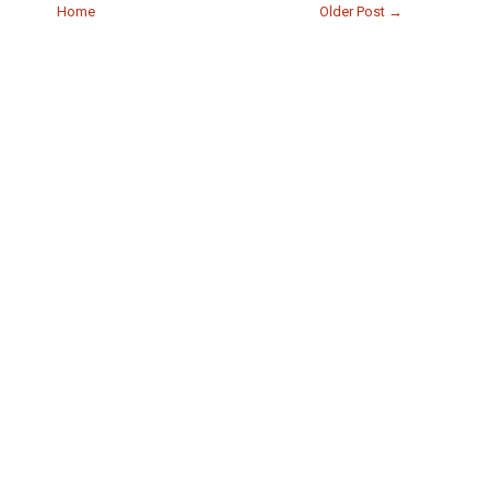
Home
Older Post →