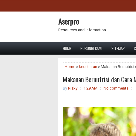
Aserpro
Resources and Information
HOME
HUBUNGI KAMI
SITEMAP
C
Home
»
kesehatan
» Makanan Bernutrisi
Makanan Bernutrisi dan Cara 
By
Rizky
1:29 AM
No comments