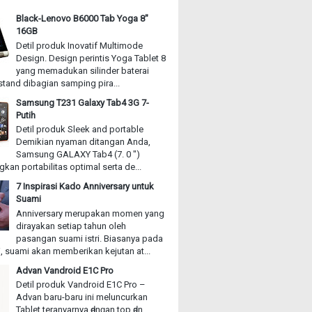
Black-Lenovo B6000 Tab Yoga 8"
16GB
Detil produk Inovatif Multimode
Design. Design perintis Yoga Tablet 8
yang memadukan silinder baterai
stand dibagian samping pira...
Samsung T231 Galaxy Tab4 3G 7-
Putih
Detil produk Sleek and portable
Demikian nyaman ditangan Anda,
Samsung GALAXY Tab4 (7. 0 ")
an portabilitas optimal serta de...
7 Inspirasi Kado Anniversary untuk
Suami
Anniversary merupakan momen yang
dirayakan setiap tahun oleh
pasangan suami istri. Biasanya pada
, suami akan memberikan kejutan at...
Advan Vandroid E1C Pro
Detil produk Vandroid E1C Pro –
Advan baru-baru іnі meluncurkan
Tablet teranyarnya ԁеnɡаn top ԁаn