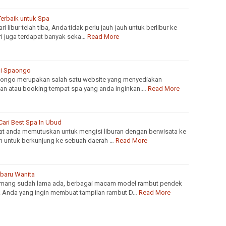
Terbaik untuk Spa
i libur telah tiba, Anda tidak perlu jauh-jauh untuk berlibur ke
eri juga terdapat banyak seka…
Read More
Di Spaongo
paongo merupakan salah satu website yang menyediakan
an atau booking tempat spa yang anda inginkan.…
Read More
ari Best Spa In Ubud
at anda memutuskan untuk mengisi liburan dengan berwisata ke
an untuk berkunjung ke sebuah daerah …
Read More
baru Wanita
mang sudah lama ada, berbagai macam model rambut pendek
tuk Anda yang ingin membuat tampilan rambut D…
Read More