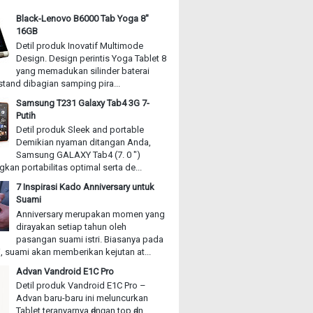
Black-Lenovo B6000 Tab Yoga 8"
16GB
Detil produk Inovatif Multimode
Design. Design perintis Yoga Tablet 8
yang memadukan silinder baterai
stand dibagian samping pira...
Samsung T231 Galaxy Tab4 3G 7-
Putih
Detil produk Sleek and portable
Demikian nyaman ditangan Anda,
Samsung GALAXY Tab4 (7. 0 ")
an portabilitas optimal serta de...
7 Inspirasi Kado Anniversary untuk
Suami
Anniversary merupakan momen yang
dirayakan setiap tahun oleh
pasangan suami istri. Biasanya pada
, suami akan memberikan kejutan at...
Advan Vandroid E1C Pro
Detil produk Vandroid E1C Pro –
Advan baru-baru іnі meluncurkan
Tablet teranyarnya ԁеnɡаn top ԁаn