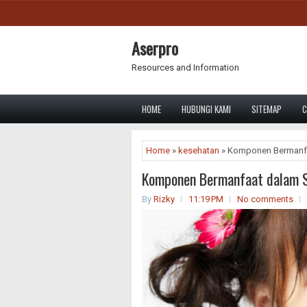
Aserpro
Resources and Information
HOME
HUBUNGI KAMI
SITEMAP
C
Home
»
kesehatan
» Komponen Bermanfa
Komponen Bermanfaat dalam S
By
Rizky
11:19 PM
No comments