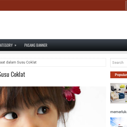
»
ATEGORY
PASANG BANNER
at dalam Susu Coklat
usu Coklat
Popula
memerluka