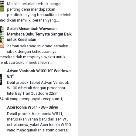
Memilih sekolah terbaik sangat
penting demi mendapatkan
pendidikan yang berkualitas. terlebih
ndidikan memiliki peranan yang...
Selain Menambah Wawasan
Membaca Buku Ternyata Sangat Baik
untuk Kesehatan
Zaman sekarang ini orang semakin
sibuk dengan kehidupannya
mereka tidak mempunyai waktu untuk
embaca buku, mereka lebih ...
Advan Vanbook W100 10" Windows
8.1"
Detil produk Tablet Advan Vanbook
W100 dibekali dengan processor
Intel Bay Trail Quadcore 22nm
4-bit yang mempunyai kecepatan 1, ...
Acer Iconia W511 - 3G - Silver
Detail produk Acer Iconia W511,
merupakan varian baru dari seri W5
sebelumnya, yakni Acer Iconia W510
yang menggunakan sistem operasi