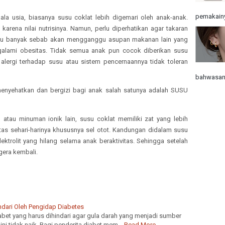
pemakainy
la usia, biasanya susu coklat lebih digemari oleh anak-anak.
arena nilai nutrisinya. Namun, perlu diperhatikan agar takaran
lalu banyak sebab akan mengganggu asupan makanan lain yang
galami obesitas. Tidak semua anak pun cocok diberikan susu
lergi terhadap susu atau sistem pencernaannya tidak toleran
bahwasann
enyehatkan dan bergizi bagi anak salah satunya adalah SUSU
 atau minuman ionik lain, susu coklat memiliki zat yang lebih
tas sehari-harinya khususnya sel otot. Kandungan didalam susu
ektrolit yang hilang selama anak beraktivitas. Sehingga setelah
gera kembali.
dari Oleh Pengidap Diabetes
bet yang harus dihindari agar gula darah yang menjadi sumber
ni tidak naik. Bagi penderita diabet mem…
Read More