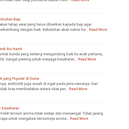
mbuhan Bayi
an tahap awal yang harus diberikan kepada bayi agar
erkembang dengan baik. Kebutuhan akan nutrisi ba…
Read More
tuk Ibu Hamil
untuk bunda yang sedang mengandung baik itu anak pertama,
khir. Sangat penting untuk menjaga kesehatan…
Read More
tik yang Populer di Dunia
inya, antibiotik juga susah di ingat pada jenis namanya. Dari
tidak bisa membedakan antara obat yan…
Read More
uk Kesehatan
i toilet tercium aroma tidak sedap dan menyengat. Tidak jarang
upaya untuk mengatasi terciumnya aroma…
Read More