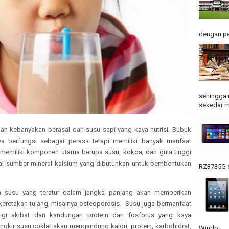
dengan pe
sehingga 
sekedar m
n kebanyakan berasal dari susu sapi yang kaya nutrisi. Bubuk
ya berfungsi sebagai perasa tetapi memiliki banyak manfaat
memiliki komponen utama berupa susu, kokoa, dan gula tinggi
ai sumber mineral kalsium yang dibutuhkan untuk pembentukan
RZ3735G 6
 susu yang teratur dalam jangka panjang akan memberikan
eretakan tulang, misalnya osteoporosis. Susu juga bermanfaat
gi akibat dari kandungan protein dan fosforus yang kaya
kir susu coklat akan mengandung kalori, protein, karbohidrat,
Windo...