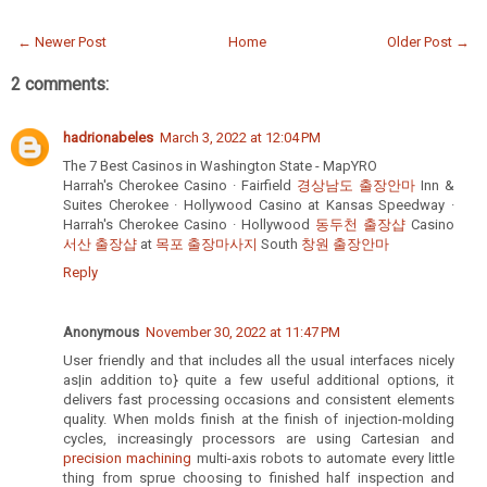
← Newer Post
Home
Older Post →
2 comments:
hadrionabeles
March 3, 2022 at 12:04 PM
The 7 Best Casinos in Washington State - MapYRO
Harrah's Cherokee Casino · Fairfield
경상남도 출장안마
Inn &
Suites Cherokee · Hollywood Casino at Kansas Speedway ·
Harrah's Cherokee Casino · Hollywood
동두천 출장샵
Casino
서산 출장샵
at
목포 출장마사지
South
창원 출장안마
Reply
Anonymous
November 30, 2022 at 11:47 PM
User friendly and that includes all the usual interfaces nicely
as|in addition to} quite a few useful additional options, it
delivers fast processing occasions and consistent elements
quality. When molds finish at the finish of injection-molding
cycles, increasingly processors are using Cartesian and
precision machining
multi-axis robots to automate every little
thing from sprue choosing to finished half inspection and