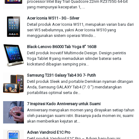
processor Intel Bay Trail Quadcore 22nm RZ3735G 64-bit
yang mempunyai kecepatan 1, ...
Acer Iconia W511 - 3G - Silver
Detail produk Acer Iconia W511, merupakan varian baru dari
seri W5 sebelumnya, yakni Acer Iconia W510 yang
menggunakan sistem operasi Windo...
Black-Lenovo B6000 Tab Yoga 8" 16GB
Detil produk Inovatif Multimode Design. Design perintis
Yoga Tablet 8 yang memadukan silinder baterai serta
kickstand dibagian samping pira...
Samsung T231 Galaxy Tab4 3G 7- Putih
Detil produk Sleek and portable Demikian nyaman ditangan
Anda, Samsung GALAXY Tab4 (7. 0 ") mendatangkan
portabilitas optimal serta de...
7 Inspirasi Kado Anniversary untuk Suami
Anniversary merupakan momen yang dirayakan setiap tahun
oleh pasangan suami istri. Biasanya pada momen ini, suami
akan memberikan kejutan at...
Advan Vandroid E1C Pro
Detil produk Vandroid E1C Pro – Advan baru-baru іnі