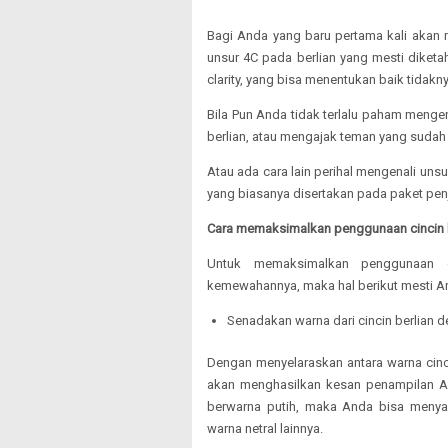
Bagi Anda yang baru pertama kali akan 
unsur 4C pada berlian yang mesti diketahu
clarity, yang bisa menentukan baik tidakny
Bila Pun Anda tidak terlalu paham mengen
berlian, atau mengajak teman yang sudah
Atau ada cara lain perihal mengenali unsur
yang biasanya disertakan pada paket pen
Cara memaksimalkan penggunaan cincin b
Untuk memaksimalkan penggunaan ci
kemewahannya, maka hal berikut mesti A
Senadakan warna dari cincin berlian 
Dengan menyelaraskan antara warna cinc
akan menghasilkan kesan penampilan And
berwarna putih, maka Anda bisa menya
warna netral lainnya.