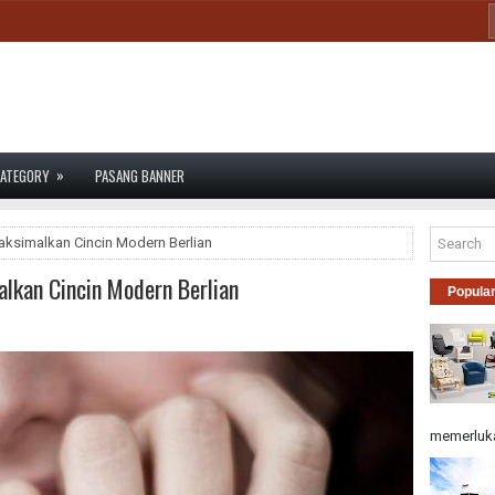
»
ATEGORY
PASANG BANNER
aksimalkan Cincin Modern Berlian
lkan Cincin Modern Berlian
Popula
memerluka