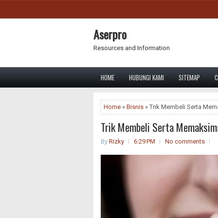
Aserpro
Resources and Information
HOME
HUBUNGI KAMI
SITEMAP
C
Home
»
Bisnis
» Trik Membeli Serta Mem
Trik Membeli Serta Memaksima
By
Rizky
6:29 PM
No comments