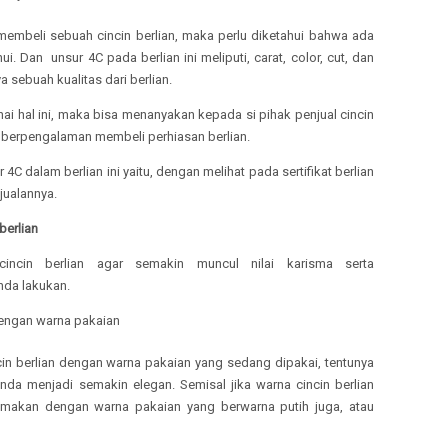
membeli sebuah cincin berlian, maka perlu diketahui bahwa ada
i. Dan unsur 4C pada berlian ini meliputi, carat, color, cut, dan
a sebuah kualitas dari berlian.
ai hal ini, maka bisa menanyakan kepada si pihak penjual cincin
 berpengalaman membeli perhiasan berlian.
 4C dalam berlian ini yaitu, dengan melihat pada sertifikat berlian
jualannya.
erlian
ncin berlian agar semakin muncul nilai karisma serta
nda lakukan.
dengan warna pakaian
in berlian dengan warna pakaian yang sedang dipakai, tentunya
a menjadi semakin elegan. Semisal jika warna cincin berlian
makan dengan warna pakaian yang berwarna putih juga, atau