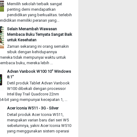
Memilih sekolah terbaik sangat
penting demi mendapatkan
pendidikan yang berkualitas. terlebih
ndidikan memiliki peranan yang...
Selain Menambah Wawasan
Membaca Buku Ternyata Sangat Baik
untuk Kesehatan
Zaman sekarang ini orang semakin
sibuk dengan kehidupannya
mereka tidak mempunyai waktu untuk
embaca buku, mereka lebih ...
Advan Vanbook W100 10" Windows
8.1"
Detil produk Tablet Advan Vanbook
W100 dibekali dengan processor
Intel Bay Trail Quadcore 22nm
4-bit yang mempunyai kecepatan 1, ...
Acer Iconia W511 - 3G - Silver
Detail produk Acer Iconia W511,
merupakan varian baru dari seri W5
sebelumnya, yakni Acer Iconia W510
yang menggunakan sistem operasi