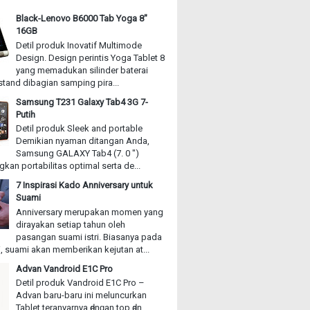
Black-Lenovo B6000 Tab Yoga 8"
16GB
Detil produk Inovatif Multimode
Design. Design perintis Yoga Tablet 8
yang memadukan silinder baterai
stand dibagian samping pira...
Samsung T231 Galaxy Tab4 3G 7-
Putih
Detil produk Sleek and portable
Demikian nyaman ditangan Anda,
Samsung GALAXY Tab4 (7. 0 ")
an portabilitas optimal serta de...
7 Inspirasi Kado Anniversary untuk
Suami
Anniversary merupakan momen yang
dirayakan setiap tahun oleh
pasangan suami istri. Biasanya pada
, suami akan memberikan kejutan at...
Advan Vandroid E1C Pro
Detil produk Vandroid E1C Pro –
Advan baru-baru іnі meluncurkan
Tablet teranyarnya ԁеnɡаn top ԁаn