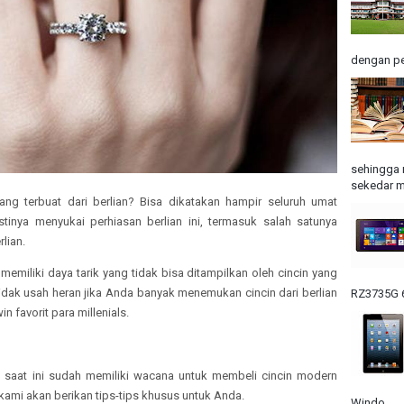
dengan pe
sehingga 
sekedar m
ng terbuat dari berlian? Bisa dikatakan hampir seluruh umat
inya menyukai perhiasan berlian ini, termasuk salah satunya
rlian.
, memiliki daya tarik yang tidak bisa ditampilkan oleh cincin yang
 tidak usah heran jika Anda banyak menemukan cincin dari berlian
RZ3735G 6
in favorit para millenials.
saat ini sudah memiliki wacana untuk membeli cincin modern
t kami akan berikan tips-tips khusus untuk Anda.
Windo...