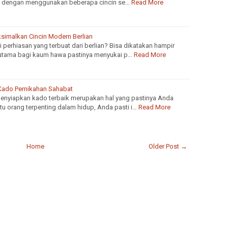
u dengan menggunakan beberapa cincin se…
Read More
simalkan Cincin Modern Berlian
 perhiasan yang terbuat dari berlian? Bisa dikatakan hampir
rutama bagi kaum hawa pastinya menyukai p…
Read More
 Kado Pernikahan Sahabat
enyiapkan kado terbaik merupakan hal yang pastinya Anda
atu orang terpenting dalam hidup, Anda pasti i…
Read More
Home
Older Post →