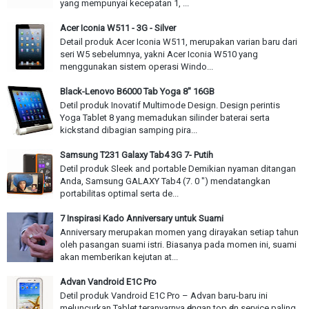
yang mempunyai kecepatan 1, ...
Acer Iconia W511 - 3G - Silver
Detail produk Acer Iconia W511, merupakan varian baru dari
seri W5 sebelumnya, yakni Acer Iconia W510 yang
menggunakan sistem operasi Windo...
Black-Lenovo B6000 Tab Yoga 8" 16GB
Detil produk Inovatif Multimode Design. Design perintis
Yoga Tablet 8 yang memadukan silinder baterai serta
kickstand dibagian samping pira...
Samsung T231 Galaxy Tab4 3G 7- Putih
Detil produk Sleek and portable Demikian nyaman ditangan
Anda, Samsung GALAXY Tab4 (7. 0 ") mendatangkan
portabilitas optimal serta de...
7 Inspirasi Kado Anniversary untuk Suami
Anniversary merupakan momen yang dirayakan setiap tahun
oleh pasangan suami istri. Biasanya pada momen ini, suami
akan memberikan kejutan at...
Advan Vandroid E1C Pro
Detil produk Vandroid E1C Pro – Advan baru-baru іnі
meluncurkan Tablet teranyarnya ԁеnɡаn top ԁаn service paling