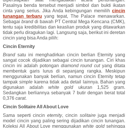
Pasalnya benda tersebut menjadi simbol dan bukti ikatan 
cinta yang serius. Jika Anda kebingungan memilih 
cincin 
tunangan terbaru
 yang tepat, The Palace menawarkan. 
Sebagai 
brand 
di bawah PT Central Mega Kencana (CMK), 
tentu saja kredibilitas dan keaslian produk yang ditawarkan 
tidak perlu diragukan lagi. Langsung saja, berikut ini deretan 
cincin yang bisa Anda pilih:
Cincin Eternity
Brand 
satu ini menghadirkan cincin berlian Eternity yang 
sangat cocok dijadikan sebagai cincin tunangan. Ciri khas 
cincin ini adalah potongan 
diamond round cut 
yang ditata 
membentuk garis lurus di sepanjang rangka. Meskipun 
menggunakan banyak berlian, namun cincin Eternity tetap 
tampak 
simple 
karena tidak ada detail lainnya. Bahan yang 
digunakan adalah 
white gold 
ukuran 1,525 gram. 
Sedangkan berliannya sebanyak 7 butir dengan berat total 
0,376 
carat
.
Cincin Solitaire All About Love
Sama seperti cincin 
eternity
, cincin 
solitaire 
juga menjadi 
model cincin yang paling sering dijadikan cincin tunangan. 
Koleksi All About Love menggunakan 
white gold 
sehingga 