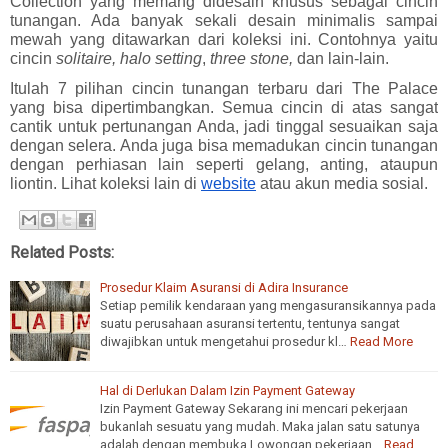
Collection yang memang didesain khusus sebagai cincin 
tunangan. Ada banyak sekali desain minimalis sampai 
mewah yang ditawarkan dari koleksi ini. Contohnya yaitu 
cincin 
solitaire, halo setting
, 
three stone, 
dan lain-lain.
Itulah 7 pilihan 
cincin tunangan terbaru 
dari The Palace 
yang bisa dipertimbangkan. Semua cincin di atas sangat 
cantik untuk pertunangan Anda, jadi tinggal sesuaikan saja 
dengan selera. Anda juga bisa memadukan cincin tunangan 
dengan perhiasan lain seperti gelang, anting, ataupun 
liontin. Lihat koleksi lain di 
website
 atau akun media sosial.  
Related Posts:
Prosedur Klaim Asuransi di Adira Insurance
Setiap pemilik kendaraan yang mengasuransikannya pada
suatu perusahaan asuransi tertentu, tentunya sangat
diwajibkan untuk mengetahui prosedur kl…
Read More
Hal di Derlukan Dalam Izin Payment Gateway
Izin Payment Gateway Sekarang ini mencari pekerjaan
bukanlah sesuatu yang mudah. Maka jalan satu satunya
adalah dengan membuka Lowongan pekerjaan…
Read