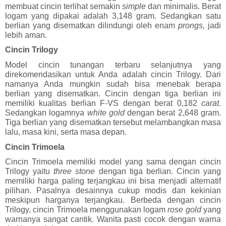
membuat cincin terlihat semakin 
simple 
dan minimalis. Berat 
logam yang dipakai adalah 3,148 gram. Sedangkan satu 
berlian yang disematkan dilindungi oleh enam 
prongs, 
jadi 
lebih aman.
Cincin Trilogy
Model 
cincin tunangan terbaru
selanjutnya yang 
direkomendasikan untuk Anda adalah cincin Trilogy. Dari 
namanya Anda mungkin sudah bisa menebak berapa 
berlian yang disematkan. Cincin dengan tiga berlian ini 
memiliki kualitas berlian F-VS dengan berat 0,182 
carat
. 
Sedangkan logamnya 
white gold 
dengan berat 2,648 gram. 
Tiga berlian yang disematkan tersebut melambangkan masa 
lalu, masa kini, serta masa depan.
Cincin Trimoela
Cincin Trimoela memiliki model yang sama dengan cincin 
Trilogy yaitu 
three stone 
dengan tiga berlian. Cincin yang 
memiliki harga paling terjangkau ini bisa menjadi alternatif 
pilihan. Pasalnya desainnya cukup modis dan kekinian 
meskipun harganya terjangkau. Berbeda dengan cincin 
Trilogy, cincin Trimoela menggunakan logam 
rose gold 
yang 
warnanya sangat cantik. Wanita pasti cocok dengan warna 