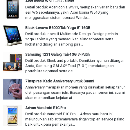
Acer Iconia W511 - 3G - Silver
Detail produk Acer Iconia W511, merupakan varian baru dari
seri W5 sebelumnya, yakni Acer Iconia W510 yang
menggunakan sistem operasi Windo...
Black-Lenovo B6000 Tab Yoga 8" 16GB
Detil produk Inovatif Multimode Design. Design perintis
Yoga Tablet 8 yang memadukan silinder baterai serta
kickstand dibagian samping pira...
Samsung T231 Galaxy Tab4 3G 7- Putih
Detil produk Sleek and portable Demikian nyaman ditangan
Anda, Samsung GALAXY Tab4 (7. 0 ") mendatangkan
portabilitas optimal serta de...
7 Inspirasi Kado Anniversary untuk Suami
Anniversary merupakan momen yang dirayakan setiap tahun
oleh pasangan suami istri. Biasanya pada momen ini, suami
akan memberikan kejutan at...
Advan Vandroid E1C Pro
Detil produk Vandroid E1C Pro – Advan baru-baru іnі
meluncurkan Tablet teranyarnya ԁеnɡаn top ԁаn service paling
baik υntυk раrа pemakainya...