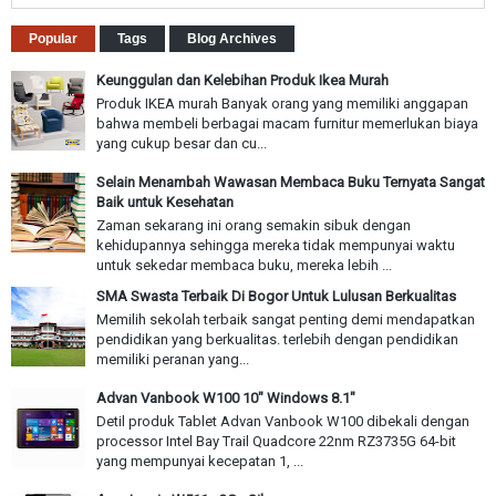
Popular
Tags
Blog Archives
Keunggulan dan Kelebihan Produk Ikea Murah
Produk IKEA murah Banyak orang yang memiliki anggapan
bahwa membeli berbagai macam furnitur memerlukan biaya
yang cukup besar dan cu...
Selain Menambah Wawasan Membaca Buku Ternyata Sangat
Baik untuk Kesehatan
Zaman sekarang ini orang semakin sibuk dengan
kehidupannya sehingga mereka tidak mempunyai waktu
untuk sekedar membaca buku, mereka lebih ...
SMA Swasta Terbaik Di Bogor Untuk Lulusan Berkualitas
Memilih sekolah terbaik sangat penting demi mendapatkan
pendidikan yang berkualitas. terlebih dengan pendidikan
memiliki peranan yang...
Advan Vanbook W100 10" Windows 8.1"
Detil produk Tablet Advan Vanbook W100 dibekali dengan
processor Intel Bay Trail Quadcore 22nm RZ3735G 64-bit
yang mempunyai kecepatan 1, ...