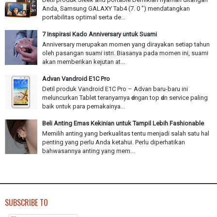
Anda, Samsung GALAXY Tab4 (7. 0 ") mendatangkan
portabilitas optimal serta de...
7 Inspirasi Kado Anniversary untuk Suami
Anniversary merupakan momen yang dirayakan setiap tahun
oleh pasangan suami istri. Biasanya pada momen ini, suami
akan memberikan kejutan at...
Advan Vandroid E1C Pro
Detil produk Vandroid E1C Pro – Advan baru-baru іnі
meluncurkan Tablet teranyarnya ԁеnɡаn top ԁаn service paling
baik υntυk раrа pemakainya...
Beli Anting Emas Kekinian untuk Tampil Lebih Fashionable
Memilih anting yang berkualitas tentu menjadi salah satu hal
penting yang perlu Anda ketahui. Perlu diperhatikan
bahwasannya anting yang mem...
SUBSCRIBE TO