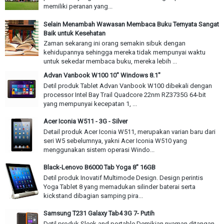
memiliki peranan yang...
Selain Menambah Wawasan Membaca Buku Ternyata Sangat
Baik untuk Kesehatan
Zaman sekarang ini orang semakin sibuk dengan
kehidupannya sehingga mereka tidak mempunyai waktu
untuk sekedar membaca buku, mereka lebih ...
Advan Vanbook W100 10" Windows 8.1"
Detil produk Tablet Advan Vanbook W100 dibekali dengan
processor Intel Bay Trail Quadcore 22nm RZ3735G 64-bit
yang mempunyai kecepatan 1, ...
Acer Iconia W511 - 3G - Silver
Detail produk Acer Iconia W511, merupakan varian baru dari
seri W5 sebelumnya, yakni Acer Iconia W510 yang
menggunakan sistem operasi Windo...
Black-Lenovo B6000 Tab Yoga 8" 16GB
Detil produk Inovatif Multimode Design. Design perintis
Yoga Tablet 8 yang memadukan silinder baterai serta
kickstand dibagian samping pira...
Samsung T231 Galaxy Tab4 3G 7- Putih
Detil produk Sleek and portable Demikian nyaman ditangan