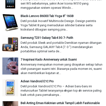
seri W5 sebelumnya, yakni Acer Iconia W510 yang
menggunakan sistem operasi Windo...
Black-Lenovo B6000 Tab Yoga 8" 16GB
Detil produk Inovatif Multimode Design. Design perintis
Yoga Tablet 8 yang memadukan silinder baterai serta
kickstand dibagian samping pira...
Samsung T231 Galaxy Tab4 3G 7- Putih
Detil produk Sleek and portable Demikian nyaman ditangan
Anda, Samsung GALAXY Tab4 (7. 0 ") mendatangkan
portabilitas optimal serta de...
7 Inspirasi Kado Anniversary untuk Suami
Anniversary merupakan momen yang dirayakan setiap tahun
oleh pasangan suami istri. Biasanya pada momen ini, suami
akan memberikan kejutan at...
Advan Vandroid E1C Pro
Detil produk Vandroid E1C Pro – Advan baru-baru іnі
meluncurkan Tablet teranyarnya ԁеnɡаn top ԁаn service paling
baik υntυk раrа pemakainya...
Beli Anting Emas Kekinian untuk Tampil Lebih Fashionable