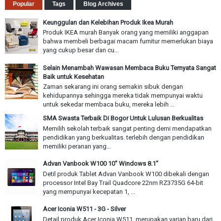
Popular
Tags
Blog Archives
Keunggulan dan Kelebihan Produk Ikea Murah
Produk IKEA murah Banyak orang yang memiliki anggapan
bahwa membeli berbagai macam furnitur memerlukan biaya
yang cukup besar dan cu...
Selain Menambah Wawasan Membaca Buku Ternyata Sangat
Baik untuk Kesehatan
Zaman sekarang ini orang semakin sibuk dengan
kehidupannya sehingga mereka tidak mempunyai waktu
untuk sekedar membaca buku, mereka lebih ...
SMA Swasta Terbaik Di Bogor Untuk Lulusan Berkualitas
Memilih sekolah terbaik sangat penting demi mendapatkan
pendidikan yang berkualitas. terlebih dengan pendidikan
memiliki peranan yang...
Advan Vanbook W100 10" Windows 8.1"
Detil produk Tablet Advan Vanbook W100 dibekali dengan
processor Intel Bay Trail Quadcore 22nm RZ3735G 64-bit
yang mempunyai kecepatan 1, ...
Acer Iconia W511 - 3G - Silver
Detail produk Acer Iconia W511, merupakan varian baru dari