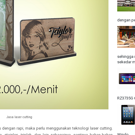
dengan pe
sehingga 
sekedar m
RZ3735G 6
Jasa laser cutting
s dengan rapi, maka perlu menggunakan teknologi laser cutting.
Windo...
a, stainles, triplek, dan lain sebagainya, nantinya bahan-bahan