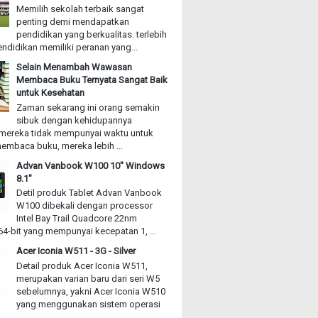
Memilih sekolah terbaik sangat
penting demi mendapatkan
pendidikan yang berkualitas. terlebih
ndidikan memiliki peranan yang...
Selain Menambah Wawasan
Membaca Buku Ternyata Sangat Baik
untuk Kesehatan
Zaman sekarang ini orang semakin
sibuk dengan kehidupannya
mereka tidak mempunyai waktu untuk
embaca buku, mereka lebih ...
Advan Vanbook W100 10" Windows
8.1"
Detil produk Tablet Advan Vanbook
W100 dibekali dengan processor
Intel Bay Trail Quadcore 22nm
4-bit yang mempunyai kecepatan 1, ...
Acer Iconia W511 - 3G - Silver
Detail produk Acer Iconia W511,
merupakan varian baru dari seri W5
sebelumnya, yakni Acer Iconia W510
yang menggunakan sistem operasi