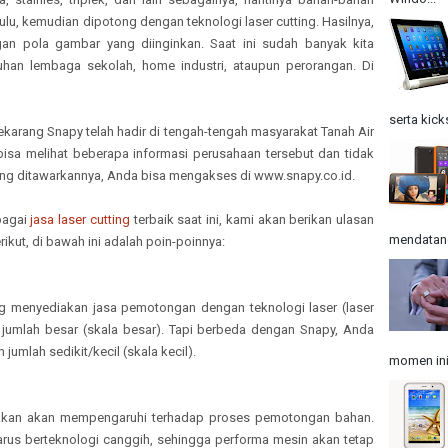
ulu, kemudian dipotong dengan teknologi laser cutting. Hasilnya,
ngan pola gambar yang diinginkan. Saat ini sudah banyak kita
uhan lembaga sekolah, home industri, ataupun perorangan. Di
serta kick
rang Snapy telah hadir di tengah-tengah masyarakat Tanah Air
a bisa melihat beberapa informasi perusahaan tersebut dan tidak
yang ditawarkannya, Anda bisa mengakses di www.snapy.co.id.
bagai
jasa laser cutting
terbaik saat ini, kami akan berikan ulasan
mendatangk
ikut, di bawah ini adalah poin-poinnya:
g menyediakan jasa pemotongan dengan teknologi laser (laser
jumlah besar (skala besar). Tapi berbeda dengan Snapy, Anda
umlah sedikit/kecil (skala kecil).
momen ini
unakan akan mempengaruhi terhadap proses pemotongan bahan.
arus berteknologi canggih, sehingga performa mesin akan tetap