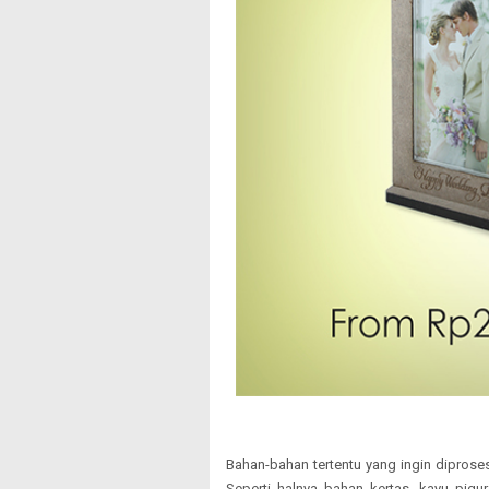
Bahan-bahan tertentu yang ingin diprose
Seperti halnya bahan kertas, kayu pigur