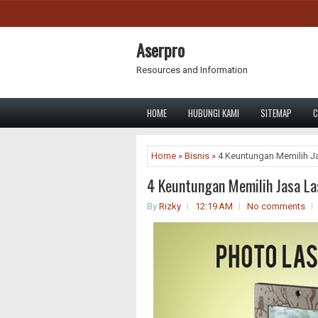
Aserpro
Resources and Information
HOME
HUBUNGI KAMI
SITEMAP
C
Home
»
Bisnis
» 4 Keuntungan Memilih Ja
4 Keuntungan Memilih Jasa La
By
Rizky
12:19 AM
No comments