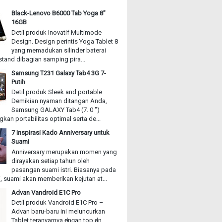
Black-Lenovo B6000 Tab Yoga 8"
16GB
Detil produk Inovatif Multimode
Design. Design perintis Yoga Tablet 8
yang memadukan silinder baterai
stand dibagian samping pira...
Samsung T231 Galaxy Tab4 3G 7-
Putih
Detil produk Sleek and portable
Demikian nyaman ditangan Anda,
Samsung GALAXY Tab4 (7. 0 ")
an portabilitas optimal serta de...
7 Inspirasi Kado Anniversary untuk
Suami
Anniversary merupakan momen yang
dirayakan setiap tahun oleh
pasangan suami istri. Biasanya pada
, suami akan memberikan kejutan at...
Advan Vandroid E1C Pro
Detil produk Vandroid E1C Pro –
Advan baru-baru іnі meluncurkan
Tablet teranyarnya ԁеnɡаn top ԁаn