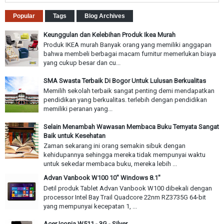
Popular
Tags
Blog Archives
Keunggulan dan Kelebihan Produk Ikea Murah
Produk IKEA murah Banyak orang yang memiliki anggapan
bahwa membeli berbagai macam furnitur memerlukan biaya
yang cukup besar dan cu...
SMA Swasta Terbaik Di Bogor Untuk Lulusan Berkualitas
Memilih sekolah terbaik sangat penting demi mendapatkan
pendidikan yang berkualitas. terlebih dengan pendidikan
memiliki peranan yang...
Selain Menambah Wawasan Membaca Buku Ternyata Sangat
Baik untuk Kesehatan
Zaman sekarang ini orang semakin sibuk dengan
kehidupannya sehingga mereka tidak mempunyai waktu
untuk sekedar membaca buku, mereka lebih ...
Advan Vanbook W100 10" Windows 8.1"
Detil produk Tablet Advan Vanbook W100 dibekali dengan
processor Intel Bay Trail Quadcore 22nm RZ3735G 64-bit
yang mempunyai kecepatan 1, ...
Acer Iconia W511 - 3G - Silver