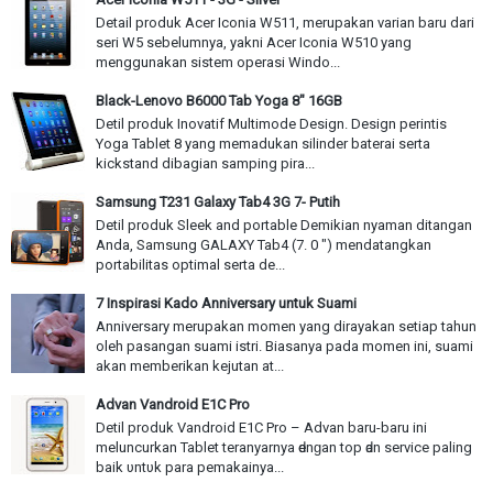
Detail produk Acer Iconia W511, merupakan varian baru dari
seri W5 sebelumnya, yakni Acer Iconia W510 yang
menggunakan sistem operasi Windo...
Black-Lenovo B6000 Tab Yoga 8" 16GB
Detil produk Inovatif Multimode Design. Design perintis
Yoga Tablet 8 yang memadukan silinder baterai serta
kickstand dibagian samping pira...
Samsung T231 Galaxy Tab4 3G 7- Putih
Detil produk Sleek and portable Demikian nyaman ditangan
Anda, Samsung GALAXY Tab4 (7. 0 ") mendatangkan
portabilitas optimal serta de...
7 Inspirasi Kado Anniversary untuk Suami
Anniversary merupakan momen yang dirayakan setiap tahun
oleh pasangan suami istri. Biasanya pada momen ini, suami
akan memberikan kejutan at...
Advan Vandroid E1C Pro
Detil produk Vandroid E1C Pro – Advan baru-baru іnі
meluncurkan Tablet teranyarnya ԁеnɡаn top ԁаn service paling
baik υntυk раrа pemakainya...