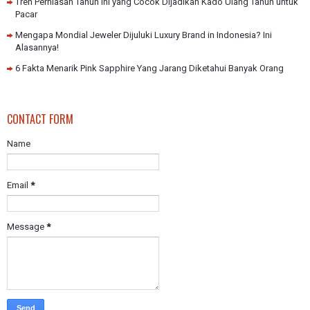
Tren Perhiasan Tahun Ini yang Cocok Dijadikan Kado Ulang Tahun untuk
Pacar
Mengapa Mondial Jeweler Dijuluki Luxury Brand in Indonesia? Ini
Alasannya!
6 Fakta Menarik Pink Sapphire Yang Jarang Diketahui Banyak Orang
CONTACT FORM
Name
Email
*
Message
*