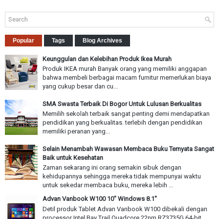
Popular
Tags
Blog Archives
Keunggulan dan Kelebihan Produk Ikea Murah
Produk IKEA murah Banyak orang yang memiliki anggapan
bahwa membeli berbagai macam furnitur memerlukan biaya
yang cukup besar dan cu...
SMA Swasta Terbaik Di Bogor Untuk Lulusan Berkualitas
Memilih sekolah terbaik sangat penting demi mendapatkan
pendidikan yang berkualitas. terlebih dengan pendidikan
memiliki peranan yang...
Selain Menambah Wawasan Membaca Buku Ternyata Sangat
Baik untuk Kesehatan
Zaman sekarang ini orang semakin sibuk dengan
kehidupannya sehingga mereka tidak mempunyai waktu
untuk sekedar membaca buku, mereka lebih ...
Advan Vanbook W100 10" Windows 8.1"
Detil produk Tablet Advan Vanbook W100 dibekali dengan
processor Intel Bay Trail Quadcore 22nm RZ3735G 64-bit