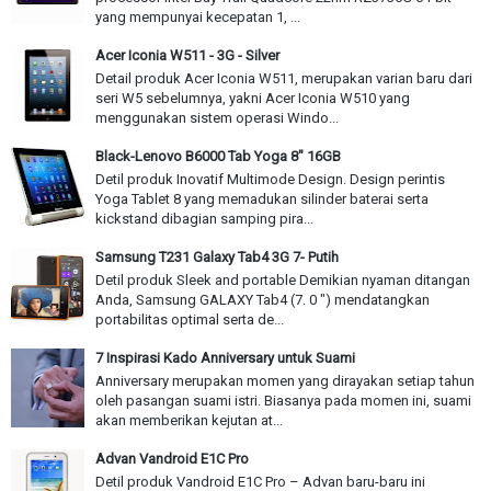
yang mempunyai kecepatan 1, ...
Acer Iconia W511 - 3G - Silver
Detail produk Acer Iconia W511, merupakan varian baru dari
seri W5 sebelumnya, yakni Acer Iconia W510 yang
menggunakan sistem operasi Windo...
Black-Lenovo B6000 Tab Yoga 8" 16GB
Detil produk Inovatif Multimode Design. Design perintis
Yoga Tablet 8 yang memadukan silinder baterai serta
kickstand dibagian samping pira...
Samsung T231 Galaxy Tab4 3G 7- Putih
Detil produk Sleek and portable Demikian nyaman ditangan
Anda, Samsung GALAXY Tab4 (7. 0 ") mendatangkan
portabilitas optimal serta de...
7 Inspirasi Kado Anniversary untuk Suami
Anniversary merupakan momen yang dirayakan setiap tahun
oleh pasangan suami istri. Biasanya pada momen ini, suami
akan memberikan kejutan at...
Advan Vandroid E1C Pro
Detil produk Vandroid E1C Pro – Advan baru-baru іnі